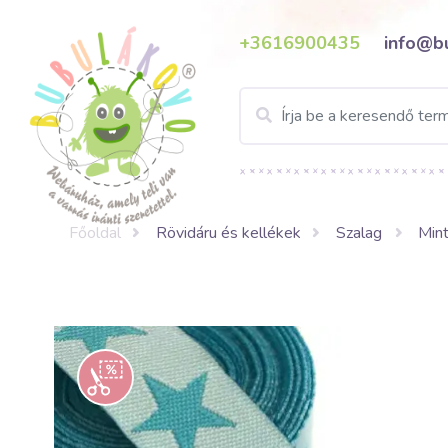
+3616900435
info@b
Főoldal
Rövidáru és kellékek
Szalag
Mint