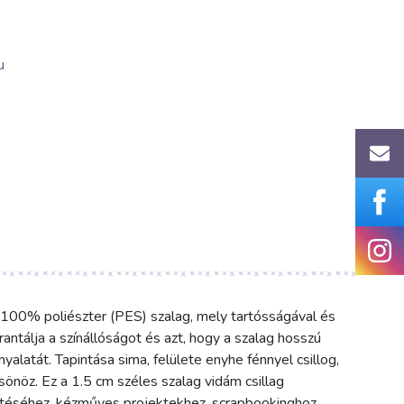
u
, 100% poliészter (PES) szalag, mely tartósságával és
ntálja a színállóságot és azt, hogy a szalag hosszú
nyalatát. Tapintása sima, felülete enyhe fénnyel csillog,
önöz. Ez a 1.5 cm széles szalag vidám csillag
zítéséhez, kézműves projektekhez, scrapbookinghoz,