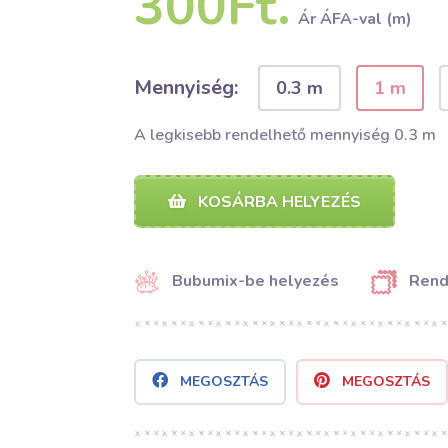
300Ft.
Ár ÁFA-val (m)
Mennyiség:
0.3 m
1 m
A legkisebb rendelhető mennyiség 0.3 m
KOSÁRBA HELYEZÉS
Bubumix-be helyezés
Rend
MEGOSZTÁS
MEGOSZTÁS