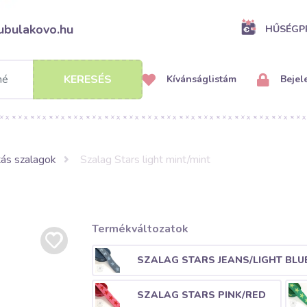
ubulakovo.hu
HŰSÉG
KERESÉS
Kívánságlistám
Bejel
ás szalagok
Szalag Stars light mint/mint
Termékváltozatok
SZALAG STARS JEANS/LIGHT BLU
SZALAG STARS PINK/RED