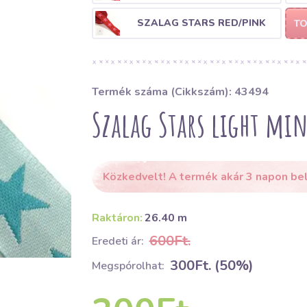
SZALAG STARS RED/PINK
TO
Termék száma (Cikkszám): 43494
Szalag Stars light m
Közkedvelt! A termék akár 3 napon bel
Raktáron:
26.40 m
600Ft.
Eredeti ár:
300Ft. (50%)
Megspórolhat: