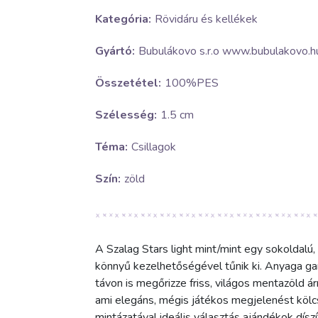
Kategória:
Rövidáru és kellékek
Gyártó:
Bubulákovo s.r.o www.bubulakovo.h
Összetétel:
100%PES
Szélesség:
1.5 cm
Téma:
Csillagok
Szín:
zöld
A Szalag Stars light mint/mint egy sokoldalú
könnyű kezelhetőségével tűnik ki. Anyaga gara
távon is megőrizze friss, világos mentazöld ár
ami elegáns, mégis játékos megjelenést kölcs
mintázatával ideális választás ajándékok dís