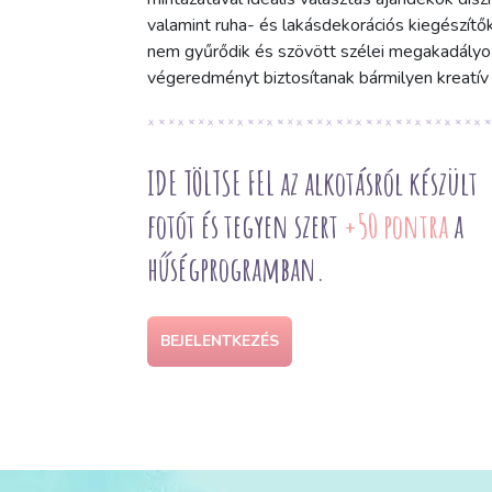
valamint ruha- és lakásdekorációs kiegészítők
nem gyűrődik és szövött szélei megakadályozzá
végeredményt biztosítanak bármilyen kreatív 
IDE TÖLTSE FEL az alkotásról készült
fotót és tegyen szert
+50 pontra
a
hűségprogramban.
BEJELENTKEZÉS