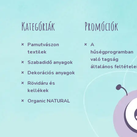
Kategóriák
Promóciók
Pamutvászon
A
textilek
hűségprogramban
való tagság
Szabadidő anyagok
általános feltétele
Dekorációs anyagok
Rövidáru és
kellékek
Organic NATURAL