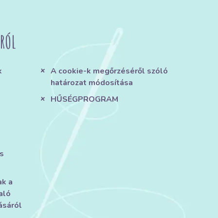
RÓL
k
A cookie-k megőrzéséről szóló
határozat módosítása
HŰSÉGPROGRAM
s
ak a
aló
ásáról