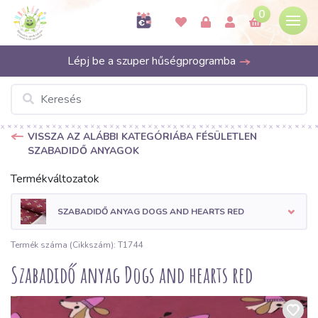
0
Lépj be a szuper hűségprogramba
VISSZA AZ ALÁBBI KATEGÓRIÁBA FÉSÜLETLEN
SZABADIDŐ ANYAGOK
Termékváltozatok
SZABADIDŐ ANYAG DOGS AND HEARTS RED
Termék száma (Cikkszám): T1744
Szabadidő anyag Dogs and hearts red