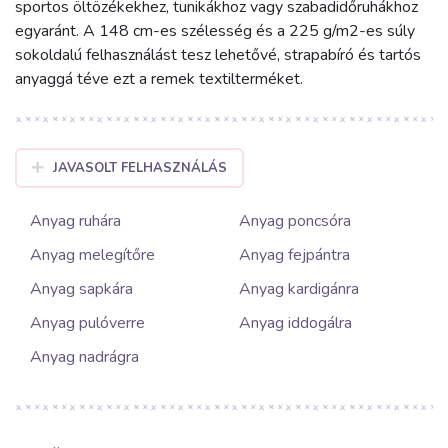
sportos öltözékekhez, tunikákhoz vagy szabadidőruhákhoz
egyaránt. A 148 cm-es szélesség és a 225 g/m2-es súly
sokoldalú felhasználást tesz lehetővé, strapabíró és tartós
anyaggá téve ezt a remek textilterméket.
JAVASOLT FELHASZNÁLÁS
Anyag ruhára
Anyag poncsóra
Anyag melegítőre
Anyag fejpántra
Anyag sapkára
Anyag kardigánra
Anyag pulóverre
Anyag iddogálra
Anyag nadrágra