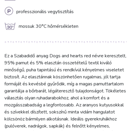
L
professzionális vegytisztítás
g
mossuk 30°C hőmérsékleten
Ez a Szabadidő anyag Dogs and hearts red névre keresztelt,
95% pamut és 5% elasztán összetételű textil kiváló
minőségű, puha tapintású és rendkívül kényelmes viseletet
biztosít. Az elasztánnak köszönhetően rugalmas, jól tartja
formáját és kevésbé gyűrődik, míg a magas pamuttartalom
garantálja a bőrbarát, légáteresztő tulajdonságot. Tökéletes
választás olyan ruhadarabokhoz, ahol a komfort és a
mozgásszabadság a legfontosabb. Az aranyos kutyusokkal
és szívekkel díszített, sokszínű minta vidám hangulatot
kölcsönöz bármilyen alkotásnak. Ideális gyerekruhákhoz
(pulóverek, nadrágok, sapkák) és felnőtt kényelmes,