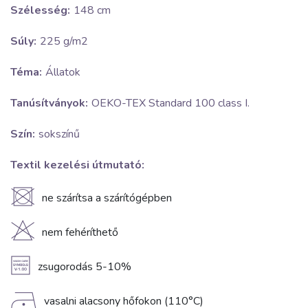
Szélesség:
148 cm
Súly:
225 g/m2
Téma:
Állatok
Tanúsítványok:
OEKO-TEX Standard 100 class I.
Szín:
sokszínű
Textil kezelési útmutató:
U
ne szárítsa a szárítógépben
H
nem fehéríthető
A
zsugorodás 5-10%
D
vasalni alacsony hőfokon (110°C)