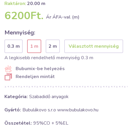
Raktáron:
20.00 m
6200Ft.
Ár ÁFA-val (m)
Mennyiség:
0.3 m
1 m
2 m
A legkisebb rendelhető mennyiség 0.3 m
Bubumix-be helyezés
Rendeljen mintát
Kategória:
Szabadidő anyagok
Gyártó:
Bubulákovo s.r.o www.bubulakovo.hu
Összetétel:
95%CO + 5%EL