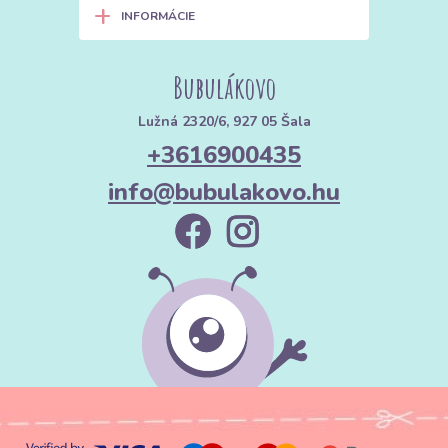
+
INFORMÁCIE
Bubulákovo
Lužná 2320/6, 927 05 Šala
+3616900435
info@bubulakovo.hu