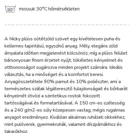
g
mossuk 30°C hőmérsékleten
A Nicky plüss sötétzöld szövet egy kivételesen puha és
kellemes tapintású, egyszínű anyag. Mély, elegáns zöld
árnyalata időtlen megjelenést kölcsönöz, míg a plüss felület
bársonyosan finom érzetet nyújt, tökéletes kényelmet és
otthonosságot sugározva minden projekt számára. Ideális
választás, ha a minőséget és a komfortot keresi.
Anyagösszetétele 90% pamut és 10% poliészter, ami a
természetes szálak légáteresztő tulajdonságait és bőrbarát
kényelmét ötvözi a szintetikus rostok fokozott
tartósságával és formatartásával. A 150 cm-es szélesség
és a 240 g/m2-es súly közepesen vastag, mégis rugalmas
anyagot eredményez. Kiválóan alkalmas ruházati cikkekhez,
mint pulóverek, gyermekruhák, valamint díszpárnákhoz és
takarókhoz.