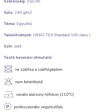
Szélesség:
150 cm
Súly:
240 g/m2
Téma:
Egyszínű
Tanúsítványok:
OEKO-TEX Standard 100 class I.
Szín:
zöld
Textil kezelési útmutató:
U
ne szárítsa a szárítógépben
H
nem fehéríthető
D
vasalni alacsony hőfokon (110°C)
L
professzionális vegytisztítás