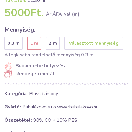
Raktáron:
11.20 m
5000Ft.
Ár ÁFA-val (m)
Mennyiség:
0.3 m
1 m
2 m
A legkisebb rendelhető mennyiség 0.3 m
Bubumix-be helyezés
Rendeljen mintát
Kategória:
Plüss bársony
Gyártó:
Bubulákovo s.r.o www.bubulakovo.hu
Összetétel:
90% CO + 10% PES