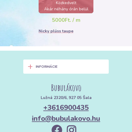
Közkedvelt
Akár néhány órán belül
elfogyhat!
5000Ft. / m
Nicky plüss taupe
+
INFORMÁCIE
Bubulákovo
Lužná 2320/6, 927 05 Šala
+3616900435
info@bubulakovo.hu