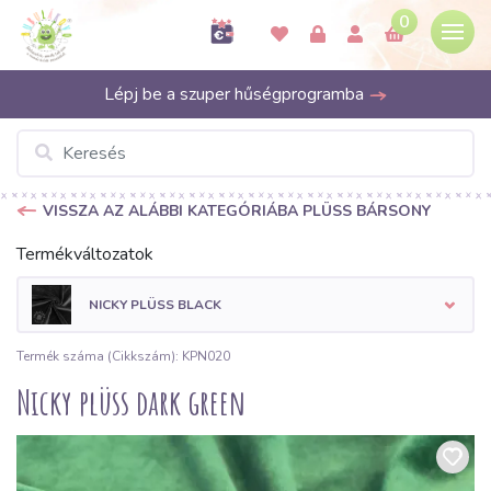
0
Lépj be a szuper hűségprogramba
VISSZA AZ ALÁBBI KATEGÓRIÁBA PLÜSS BÁRSONY
Termékváltozatok
NICKY PLÜSS BLACK
Termék száma (Cikkszám): KPN020
Nicky plüss dark green