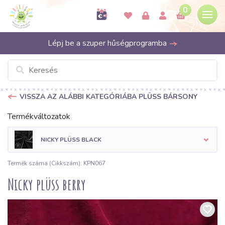
0
Lépj be a szuper hűségprogramba
VISSZA AZ ALÁBBI KATEGÓRIÁBA PLÜSS BÁRSONY
Termékváltozatok
NICKY PLÜSS BLACK
Termék száma (Cikkszám): KPN067
Nicky plüss berry