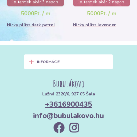
A termék akár 3 napon
A termék akár 2 napon
belül elfogyhat!
belül elfogyhat!
5000Ft. / m
5000Ft. / m
Nicky plüss dark petrol
Nicky plüss lavender
+
INFORMÁCIE
Bubulákovo
Lužná 2320/6, 927 05 Šala
+3616900435
info@bubulakovo.hu