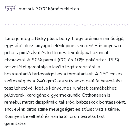
g
mossuk 30°C hőmérsékleten
Ismerje meg a Nicky plüss berry-t, egy prémium minőségű,
egyszínű plüss anyagot élénk piros színben! Bársonyosan
puha tapintásával és kellemes textúrájával azonnal
elvarázsol. A 90% pamut (CO) és 10% poliészter (PES)
összetétel garantálja a kiváló légáteresztést, a
hosszantartó tartósságot és a formatartást. A 150 cm-es
szélesség és a 240 g/m2-es súly sokoldalú felhasználást
tesz lehetővé. Ideális kényelmes ruházati termékekhez:
pulóverek, kardigánok, gyermekruhák. Otthonában is
remekül mutat díszpárnák, takarók, babzsákok borításaként,
ahol élénk piros színe melegséget és stílust visz a térbe.
Könnyen kezelhető és varrható, örömteli alkotást
garantálva.