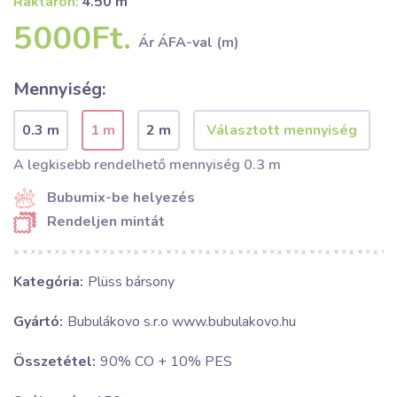
Raktáron:
4.50 m
5000Ft.
Ár ÁFA-val (m)
Mennyiség:
0.3 m
1 m
2 m
A legkisebb rendelhető mennyiség 0.3 m
Bubumix-be helyezés
Rendeljen mintát
Kategória:
Plüss bársony
Gyártó:
Bubulákovo s.r.o www.bubulakovo.hu
Összetétel:
90% CO + 10% PES