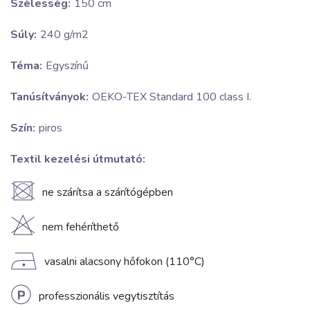
Szélesség:
150 cm
Súly:
240 g/m2
Téma:
Egyszínű
Tanúsítványok:
OEKO-TEX Standard 100 class I.
Szín:
piros
Textil kezelési útmutató:
U
ne szárítsa a szárítógépben
H
nem fehéríthető
D
vasalni alacsony hőfokon (110°C)
L
professzionális vegytisztítás