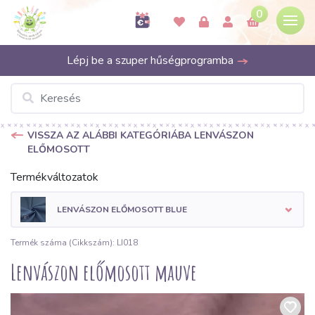
0
Lépj be a szuper hűségprogramba
VISSZA AZ ALÁBBI KATEGÓRIÁBA LENVÁSZON
ELŐMOSOTT
Termékváltozatok
LENVÁSZON ELŐMOSOTT BLUE
Termék száma (Cikkszám): LI018
Lenvászon előmosott mauve