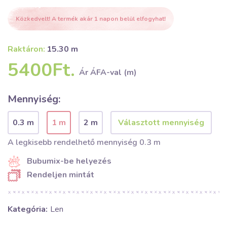
Közkedvelt! A termék akár 1 napon belül elfogyhat!
Raktáron:
15.30 m
5400Ft.
Ár ÁFA-val (m)
Mennyiség:
0.3 m
1 m
2 m
A legkisebb rendelhető mennyiség 0.3 m
Bubumix-be helyezés
Rendeljen mintát
Kategória:
Len