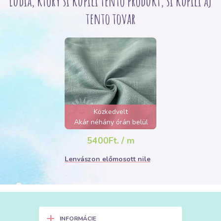
Ľudia, ktorý si kupili tento produkt, si kúpili aj
tento tovar
Közkedvelt
Akár néhány órán belül
elfogyhat!
5400Ft. / m
Lenvászon előmosott nile
+
INFORMÁCIE