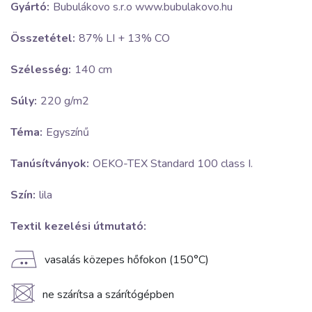
Gyártó:
Bubulákovo s.r.o www.bubulakovo.hu
Összetétel:
87% LI + 13% CO
Szélesség:
140 cm
Súly:
220 g/m2
Téma:
Egyszínű
Tanúsítványok:
OEKO-TEX Standard 100 class I.
Szín:
lila
Textil kezelési útmutató:
E
vasalás közepes hőfokon (150°C)
U
ne szárítsa a szárítógépben