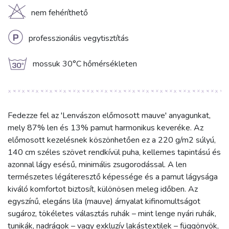
H
nem fehéríthető
L
professzionális vegytisztítás
g
mossuk 30°C hőmérsékleten
Fedezze fel az 'Lenvászon előmosott mauve' anyagunkat,
mely 87% len és 13% pamut harmonikus keveréke. Az
előmosott kezelésnek köszönhetően ez a 220 g/m2 súlyú,
140 cm széles szövet rendkívül puha, kellemes tapintású és
azonnal lágy esésű, minimális zsugorodással. A len
természetes légáteresztő képessége és a pamut lágysága
kiváló komfortot biztosít, különösen meleg időben. Az
egyszínű, elegáns lila (mauve) árnyalat kifinomultságot
sugároz, tökéletes választás ruhák – mint lenge nyári ruhák,
tunikák, nadrágok – vagy exkluzív lakástextilek – függönyök,