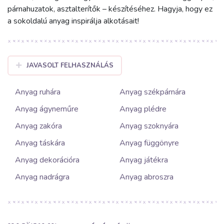
párnahuzatok, asztalterítők – készítéséhez. Hagyja, hogy ez
a sokoldalú anyag inspirálja alkotásait!
JAVASOLT FELHASZNÁLÁS
Anyag ruhára
Anyag székpárnára
Anyag ágyneműre
Anyag plédre
Anyag zakóra
Anyag szoknyára
Anyag táskára
Anyag függönyre
Anyag dekorációra
Anyag játékra
Anyag nadrágra
Anyag abroszra