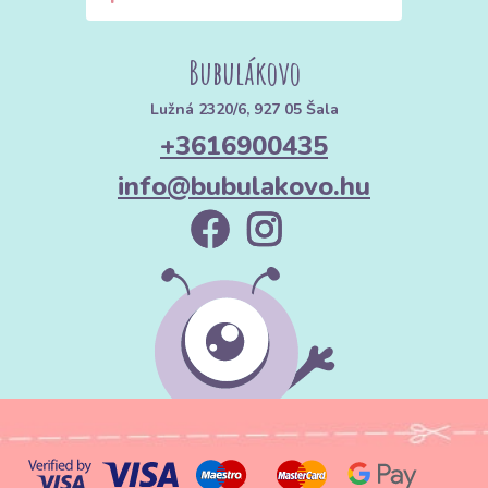
Bubulákovo
Lužná 2320/6, 927 05 Šala
+3616900435
info@bubulakovo.hu