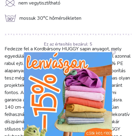
K
nem vegytisztítható
g
mossuk 30°C hőmérsékleten
Ez az értesítés bezárul:
5
Fedezze fel a Kordbársony HUGGY sapin anyagot, mely
egyedülálló puhaságával és strapabíró minőségével azonnal
rabul ejti. Ez a gyönyörű, egyszínű zöld szövet 100% PE
alapanyagból készül, melyet hátoldalán puha velúr borítás
tesz még kellemesebbé tapintásra. Kiválóan alkalmas olyan
projektekhez, ahol a tartósság és a luxus érzet egyaránt
fontos. A 450 g/m2 súlyú anyag sűrű és masszív, ami
garancia a hosszú élettartamra és a kiváló formatartásra.
140 cm-es szélességének köszönhetően sokoldalúan
felhasználható. Ideális választás bútorhuzatokhoz, dekoratív
díszpárnákhoz, vastag sötétítőfüggönyökhöz vagy akár
stílusos táskák és kiegészítők készítéséhez. A HUGGY