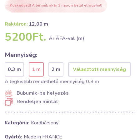
Közkedvelt! A termék akár 3 napon belül elfogyhat!
Raktáron:
12.00 m
5200Ft.
Ár ÁFA-val (m)
Mennyiség:
0.3 m
1 m
2 m
A legkisebb rendelhető mennyiség 0.3 m
Bubumix-be helyezés
Rendeljen mintát
Kategória:
Kordbársony
Gyártó:
Made in FRANCE