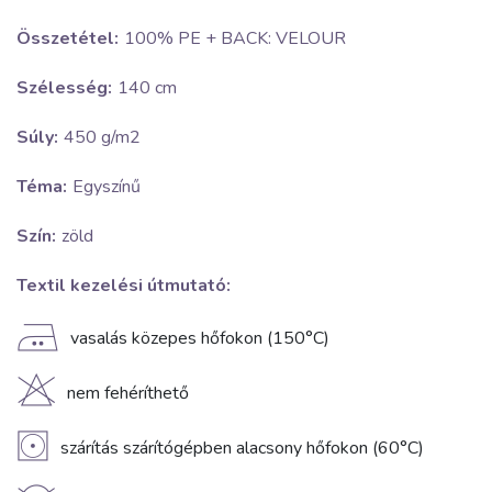
Összetétel:
100% PE + BACK: VELOUR
Szélesség:
140 cm
Súly:
450 g/m2
Téma:
Egyszínű
Szín:
zöld
Textil kezelési útmutató:
E
vasalás közepes hőfokon (150°C)
H
nem fehéríthető
V
szárítás szárítógépben alacsony hőfokon (60°C)