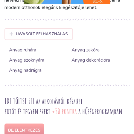
névhez hűen ölelő, kényelmes érzetet nyújt, miközben a
modern otthonok elegáns kiegészítője lehet.
JAVASOLT FELHASZNÁLÁS
Anyag ruhára
Anyag zakóra
Anyag szoknyára
Anyag dekorációra
Anyag nadrágra
IDE TÖLTSE FEL az alkotásról készült
fotót és tegyen szert
+50 pontra
a hűségprogramban.
BEJELENTKEZÉS