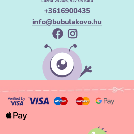
Lužná 2320/6, 927 05 Šala
+3616900435
info@bubulakovo.hu