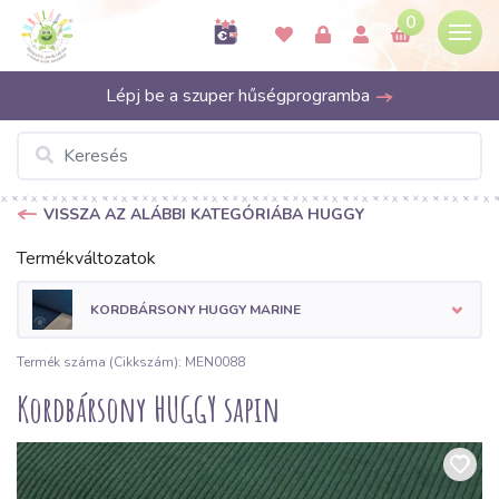
0
Lépj be a szuper hűségprogramba
VISSZA AZ ALÁBBI KATEGÓRIÁBA HUGGY
Termékváltozatok
KORDBÁRSONY HUGGY MARINE
Termék száma (Cikkszám): MEN0088
Kordbársony HUGGY sapin