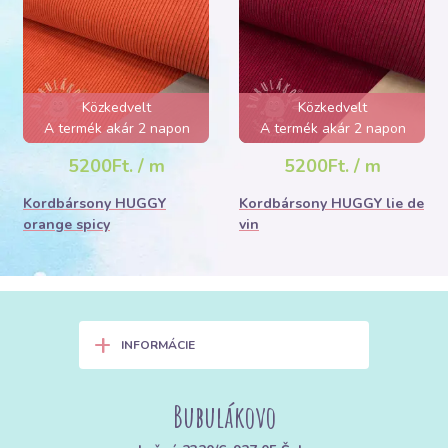
Közkedvelt
Közkedvelt
A termék akár 2 napon
A termék akár 2 napon
belül elfogyhat!
belül elfogyhat!
5200Ft. / m
5200Ft. / m
Kordbársony HUGGY
Kordbársony HUGGY lie de
orange spicy
vin
+
INFORMÁCIE
Bubulákovo