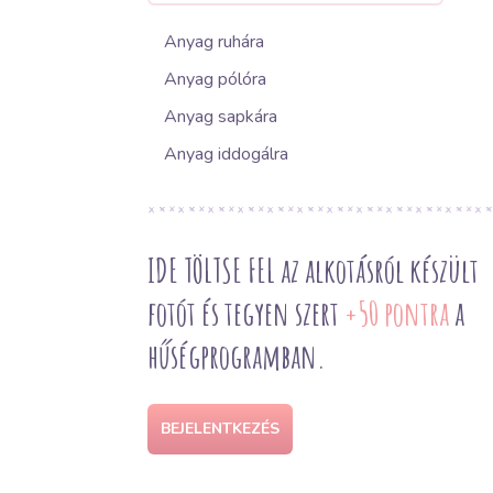
Anyag ruhára
Anyag pólóra
Anyag sapkára
Anyag iddogálra
IDE TÖLTSE FEL az alkotásról készült
fotót és tegyen szert
+50 pontra
a
hűségprogramban.
BEJELENTKEZÉS