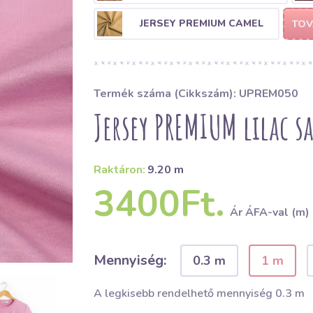
JERSEY PREMIUM CAMEL
TOV
Termék száma (Cikkszám): UPREM050
Jersey PREMIUM lilac s
Raktáron:
9.20 m
3400Ft.
Ár ÁFA-val (m)
Mennyiség:
0.3 m
1 m
A legkisebb rendelhető mennyiség 0.3 m