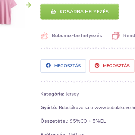
KOSÁRBA HELYEZÉS
Bubumix-be helyezés
Rend
MEGOSZTÁS
MEGOSZTÁS
Kategória:
Jersey
Gyártó:
Bubulákovo s.r.o www.bubulakovo.h
Összetétel:
95%CO + 5%EL
Szélesség:
150 cm