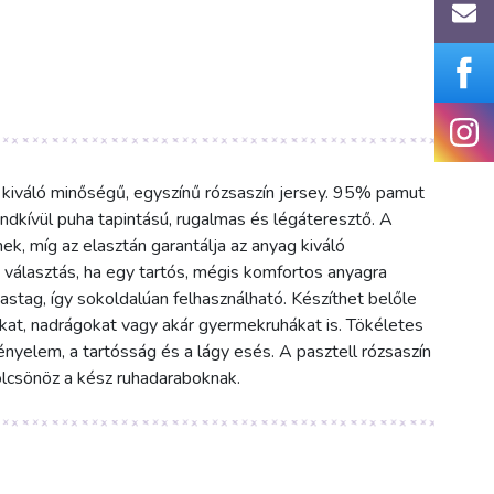
kiváló minőségű, egyszínű rózsaszín jersey. 95% pamut
dkívül puha tapintású, rugalmas és légáteresztő. A
k, míg az elasztán garantálja az anyag kiváló
 választás, ha egy tartós, mégis komfortos anyagra
tag, így sokoldalúan felhasználható. Készíthet belőle
kat, nadrágokat vagy akár gyermekruhákat is. Tökéletes
ényelem, a tartósság és a lágy esés. A pasztell rózsaszín
ölcsönöz a kész ruhadaraboknak.