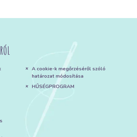
RÓL
k
A cookie-k megőrzéséről szóló
határozat módosítása
HŰSÉGPROGRAM
s