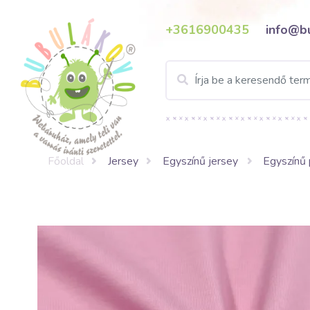
+3616900435
info@b
Főoldal
Jersey
Egyszínű jersey
Egyszínű 