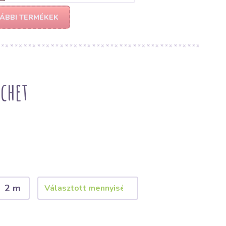
ÁBBI TERMÉKEK
achet
2 m