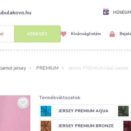
ubulakovo.hu
HŰSÉG
KERESÉS
Kívánságlistám
Bejel
pamut jersey
PREMIUM
Jersey PREMIUM lilac sachet
Termékváltozatok
JERSEY PREMIUM AQUA
JERSEY PREMIUM BRONZE