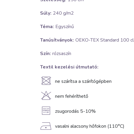
Súly:
240 g/m2
Téma:
Egyszínű
Tanúsítványok:
OEKO-TEX Standard 100 cla
Szín:
rózsaszín
Textil kezelési útmutató:
U
ne szárítsa a szárítógépben
H
nem fehéríthető
A
zsugorodás 5-10%
D
vasalni alacsony hőfokon (110°C)