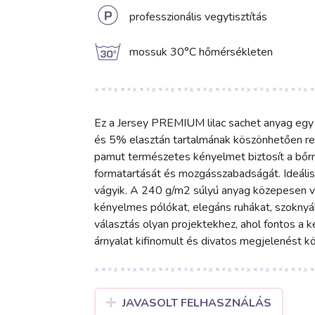
L
professzionális vegytisztítás
g
mossuk 30°C hőmérsékleten
Ez a Jersey PREMIUM lilac sachet anyag egy 
és 5% elasztán tartalmának köszönhetően ren
pamut természetes kényelmet biztosít a bőrne
formatartását és mozgásszabadságát. Ideális
vágyik. A 240 g/m2 súlyú anyag közepesen vas
kényelmes pólókat, elegáns ruhákat, szoknyá
választás olyan projektekhez, ahol fontos a k
árnyalat kifinomult és divatos megjelenést k
JAVASOLT FELHASZNÁLÁS