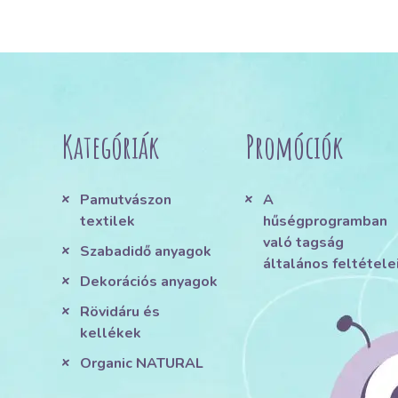
Kategóriák
Promóciók
Pamutvászon
A
textilek
hűségprogramban
való tagság
Szabadidő anyagok
általános feltétele
Dekorációs anyagok
Rövidáru és
kellékek
Organic NATURAL