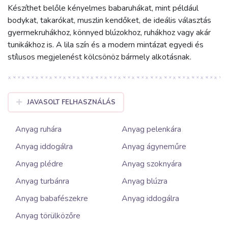
Készíthet belőle kényelmes babaruhákat, mint például
bodykat, takarókat, muszlin kendőket, de ideális választás
gyermekruhákhoz, könnyed blúzokhoz, ruhákhoz vagy akár
tunikákhoz is. A lila szín és a modern mintázat egyedi és
stílusos megjelenést kölcsönöz bármely alkotásnak.
JAVASOLT FELHASZNÁLÁS
Anyag ruhára
Anyag pelenkára
Anyag iddogálra
Anyag ágyneműre
Anyag plédre
Anyag szoknyára
Anyag turbánra
Anyag blúzra
Anyag babafészekre
Anyag iddogálra
Anyag törülközőre