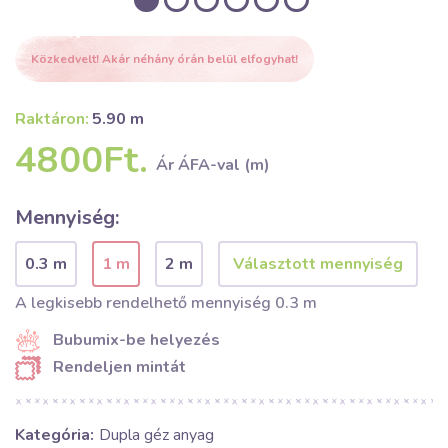
Közkedvelt! Akár néhány órán belül elfogyhat!
Raktáron:
5.90 m
4800Ft.
Ár ÁFA-val (m)
Mennyiség:
0.3 m
1 m
2 m
A legkisebb rendelhető mennyiség 0.3 m
Bubumix-be helyezés
Rendeljen mintát
Kategória:
Dupla géz anyag