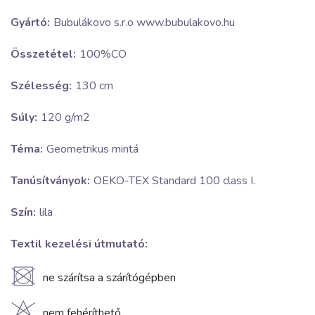
Gyártó:
Bubulákovo s.r.o www.bubulakovo.hu
Összetétel:
100%CO
Szélesség:
130 cm
Súly:
120 g/m2
Téma:
Geometrikus mintá
Tanúsítványok:
OEKO-TEX Standard 100 class I.
Szín:
lila
Textil kezelési útmutató:
U
ne szárítsa a szárítógépben
nem fehéríthető