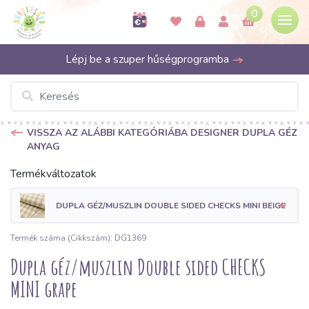
0
Lépj be a szuper hűségprogramba
VISSZA AZ ALÁBBI KATEGÓRIÁBA DESIGNER DUPLA GÉZ
ANYAG
Termékváltozatok
DUPLA GÉZ/MUSZLIN DOUBLE SIDED CHECKS MINI BEIGE
Termék száma (Cikkszám): DG1369
Dupla géz/muszlin Double sided CHECKS
MINI grape