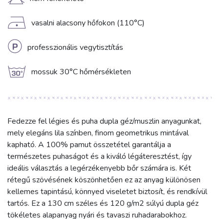
H
D
vasalni alacsony hőfokon (110°C)
L
professzionális vegytisztítás
g
mossuk 30°C hőmérsékleten
Fedezze fel légies és puha dupla géz/muszlin anyagunkat,
mely elegáns lila színben, finom geometrikus mintával
kapható. A 100% pamut összetétel garantálja a
természetes puhaságot és a kiváló légáteresztést, így
ideális választás a legérzékenyebb bőr számára is. Két
rétegű szövésének köszönhetően ez az anyag különösen
kellemes tapintású, könnyed viseletet biztosít, és rendkívül
tartós. Ez a 130 cm széles és 120 g/m2 súlyú dupla géz
tökéletes alapanyag nyári és tavaszi ruhadarabokhoz.