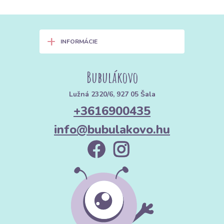
+
INFORMÁCIE
Bubulákovo
Lužná 2320/6, 927 05 Šala
+3616900435
info@bubulakovo.hu