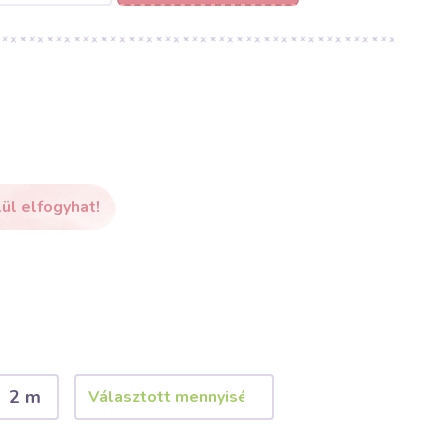
ül elfogyhat!
2 m