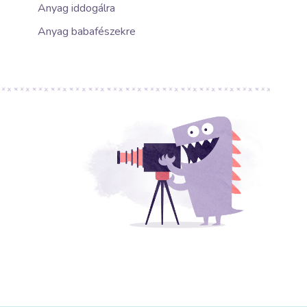
Anyag iddogálra
Anyag babafészekre