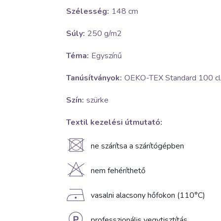
Szélesség:
148 cm
Súly:
250 g/m2
Téma:
Egyszínű
Tanúsítványok:
OEKO-TEX Standard 100 cla
Szín:
szürke
Textil kezelési útmutató:
U
ne szárítsa a szárítógépben
H
nem fehéríthető
D
vasalni alacsony hőfokon (110°C)
professzionális vegytisztítás