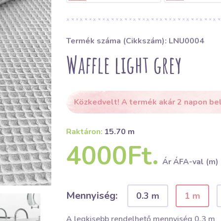
Termék száma (Cikkszám): LNU0004
Waffle light grey
Közkedvelt! A termék akár 2 napon bel
Raktáron:
15.70 m
4000Ft.
Ár ÁFA-val (m)
Mennyiség:
0.3 m
1 m
A legkisebb rendelhető mennyiség 0.3 m