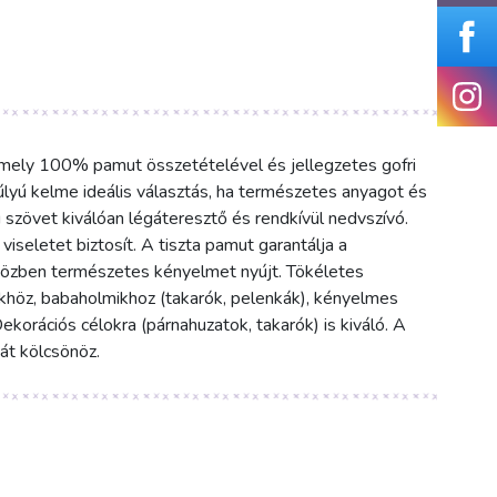
 mely 100% pamut összetételével és jellegzetes gofri
úlyú kelme ideális választás, ha természetes anyagot és
 szövet kiválóan légáteresztő és rendkívül nedvszívó.
iseletet biztosít. A tiszta pamut garantálja a
közben természetes kényelmet nyújt. Tökéletes
khöz, babaholmikhoz (takarók, pelenkák), kényelmes
korációs célokra (párnahuzatok, takarók) is kiváló. A
át kölcsönöz.