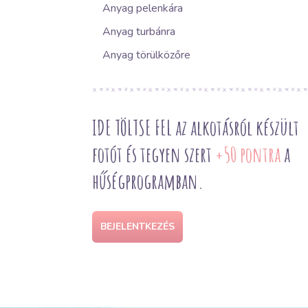
Anyag pelenkára
Anyag turbánra
Anyag törülközőre
IDE TÖLTSE FEL az alkotásról készült
fotót és tegyen szert
+50 pontra
a
hűségprogramban.
BEJELENTKEZÉS