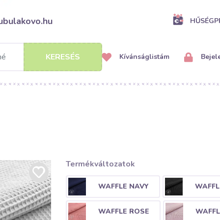
ubulakovo.hu
HŰSÉG
KERESÉS
Kívánságlistám
Bejel
Termékváltozatok
WAFFLE NAVY
WAFFL
WAFFLE ROSE
WAFFL