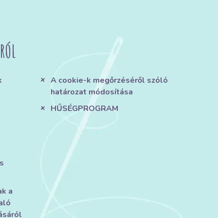
RÓL
k
A cookie-k megőrzéséről szóló
határozat módosítása
HŰSÉGPROGRAM
s
ak a
aló
ásáról