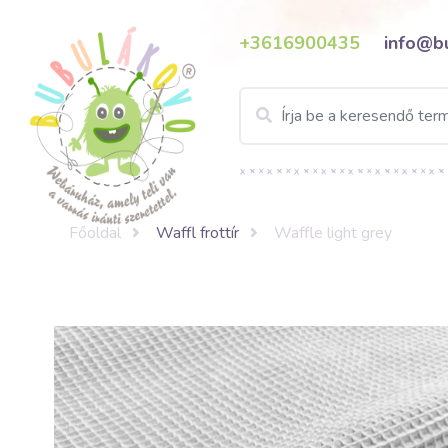
+3616900435
info@b
Főoldal
Waffl frottír
Waffle light grey