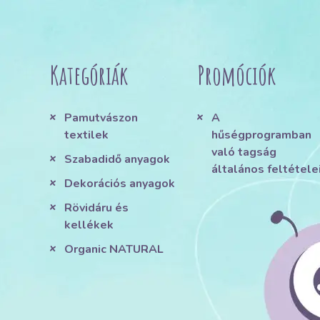
Kategóriák
Promóciók
Pamutvászon
A
textilek
hűségprogramban
való tagság
Szabadidő anyagok
általános feltétele
Dekorációs anyagok
Rövidáru és
kellékek
Organic NATURAL