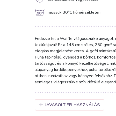
L
g
mossuk 30°C hőmérsékleten
Fedezze fel a Waffle világosszürke anyagot,
textúrájával! Ez a 148 cm széles, 250 g/m² s
elegáns megjelenést keres. A gofri mintázatú
Puha tapintású, gyengéd a bőrhöz, komfortos v
tartósságot és a könnyű kezelhetőséget, mi
alapanyag fürdőköpenyekhez, puha törölköző
otthoni ruházathoz vagy könnyed felsőkhöz. De
semleges világosszürke szín időtálló eleganci
JAVASOLT FELHASZNÁLÁS