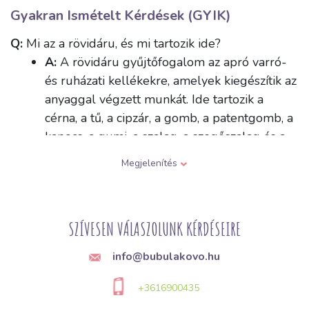
Gyakran Ismételt Kérdések (GYIK)
Q:
Mi az a rövidáru, és mi tartozik ide?
A:
A rövidáru gyűjtőfogalom az apró varró-
és ruházati kellékekre, amelyek kiegészítik az
anyaggal végzett munkát. Ide tartozik a
cérna, a tű, a cipzár, a gomb, a patentgomb, a
kapocs, a gumi, a szalag, a szegőszalag és a
tépőzár, valamint különféle díszítőelemek is.
Megjelenítés
Ezek azok a kellékek, amelyek összetartják a
ruhadarabot, és biztosítják annak zárását vagy
díszítését.
SZÍVESEN VÁLASZOLUNK KÉRDÉSEIRE
Q:
Hogyan válasszam ki a varrógépbe a megfelelő
info@bubulakovo.hu
tűt az anyag típusa szerint?
A:
A tűk vastagságban és a hegyük
+3616900435
formájában térnek el egymástól, az anyag