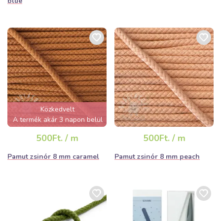
blue
Közkedvelt
A termék akár 3 napon belül
elfogyhat!
500Ft. / m
500Ft. / m
Pamut zsinór 8 mm caramel
Pamut zsinór 8 mm peach