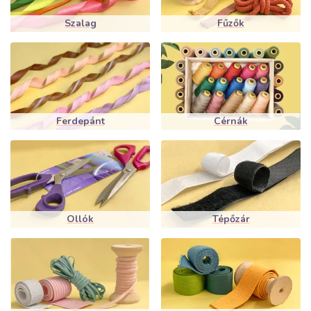
Szalag
Fűzők
Ferdepánt
Cérnák
Ollók
Tépőzár