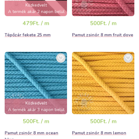
Közkedvelt
A termék akár 2 napon belül
elfogyhat!
479Ft. / m
500Ft. / m
Tépőzár fekete 25 mm
Pamut zsinór 8 mm fruit dove
Közkedvelt
A termék akár 3 napon belül
elfogyhat!
500Ft. / m
500Ft. / m
Pamut zsinór 8 mm ocean
Pamut zsinór 8 mm lemon