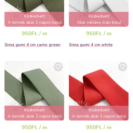
Közkedvelt
Közkedvelt
A termék akár 2 napon belül
Akár néhány órán belül
elfogyhat!
elfogyhat!
950Ft. / m
950Ft. / m
Sima gumi 4 cm camo green
Sima gumi 4 cm white
Közkedvelt
Közkedvelt
A termék akár 2 napon belül
A termék akár 1 napon belül
elfogyhat!
elfogyhat!
950Ft. / m
950Ft. / m