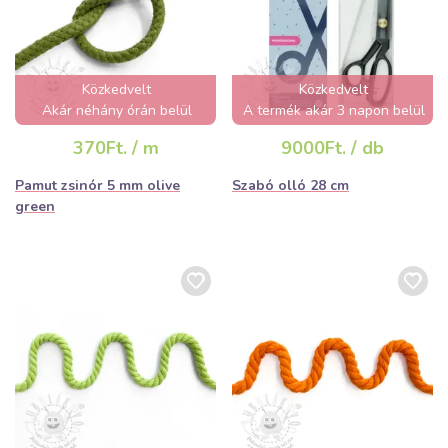
Közkedvelt
Közkedvelt
Akár néhány órán belül
A termék akár 3 napon belül
elfogyhat!
elfogyhat!
370Ft. / m
9000Ft. / db
Pamut zsinór 5 mm olive
Szabó olló 28 cm
green