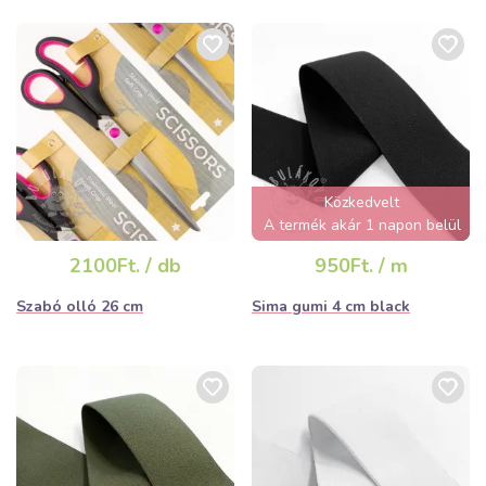
Közkedvelt
A termék akár 1 napon belül
elfogyhat!
2100Ft. / db
950Ft. / m
Szabó olló 26 cm
Sima gumi 4 cm black