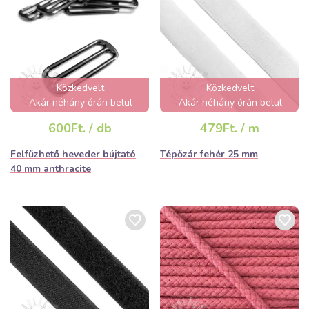
Közkedvelt
Közkedvelt
Akár néhány órán belül
Akár néhány órán belül
elfogyhat!
elfogyhat!
600Ft. / db
479Ft. / m
Felfűzhető heveder bújtató
Tépőzár fehér 25 mm
40 mm anthracite