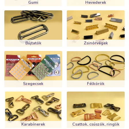
Gumi
Hevederek
Bújtatók
Zsinórvégek
Szegecsek
Félkörök
Karabínerek
Csattok, csúszók, ringlik