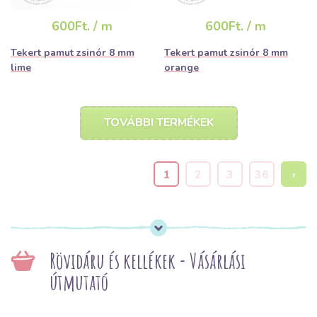
600Ft. / m
600Ft. / m
Tekert pamut zsinór 8 mm
Tekert pamut zsinór 8 mm
lime
orange
TOVÁBBI TERMÉKEK
1
2
3
36
›
Rövidáru és kellékek - Vásárlási
útmutató