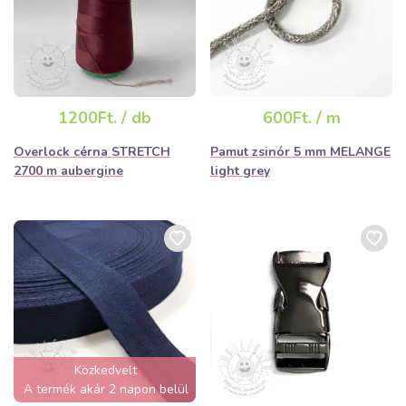
1200Ft. / db
600Ft. / m
Overlock cérna STRETCH
Pamut zsinór 5 mm MELANGE
2700 m aubergine
light grey
Közkedvelt
A termék akár 2 napon belül