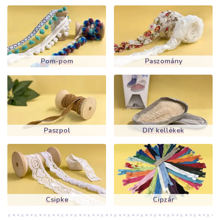
Pom-pom
Paszomány
Paszpol
DIY kellékek
Csipke
Cipzár