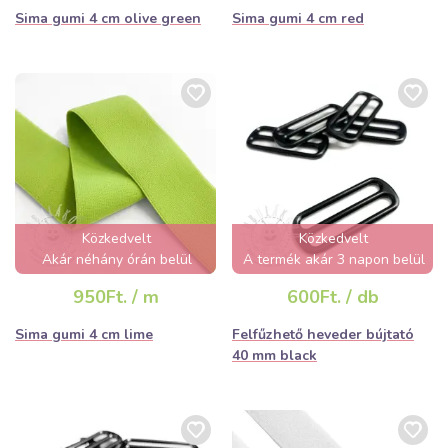
Sima gumi 4 cm olive green
Sima gumi 4 cm red
Közkedvelt
Közkedvelt
Akár néhány órán belül
A termék akár 3 napon belül
elfogyhat!
elfogyhat!
950Ft. / m
600Ft. / db
Sima gumi 4 cm lime
Felfűzhető heveder bújtató
40 mm black