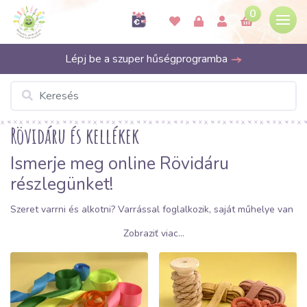
0
Lépj be a szuper hűségprogramba
Rövidáru és kellékek
Ismerje meg online Rövidáru
részlegünket!
Szeret varrni és alkotni? Varrással foglalkozik, saját műhelye van
és
rövidáru nagykereskedést
keres? Ez esetben okvetlenül
Zobraziť viac...
tekintse meg bő választékunkat. Olyan kiváló minőségű
rövidárut
kínálunk
kedvezményes áron
, amely tökéletesen illik
az Ön által használt anyagokhoz!