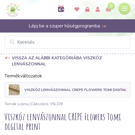
0
Lépj be a szuper hűségprogramba
VISSZA AZ ALÁBBI KATEGÓRIÁBA VISZKÓZ
LENVÁSZONNAL
Termékváltozatok
VISZKÓZ LENVÁSZONNAL CREPE FLOWERS TOMI DIGITAL PRI
Termék száma (Cikkszám): VSL328
Viszkóz lenvászonnal CREPE Flowers Tomi
digital print