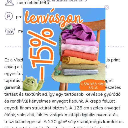
Ez az értesítés bezárul:
5
H
nem fehéríthető
L
professzionális vegytisztítás
g
mossuk 30°C hőmérsékleten
Ez a Viszkóz lenvászon CREPE Flowers Tomi digitális print
anyag a természet szépségét és a kiváló minőséget
egyesíti. A 80% viszkóz és 20% len keveréke puha
tapintást, gyönyörű esést és légáteresztő képességet
garantál. A viszkóz selymességet, a len pedig természetes
tartást és textúrát ad, így egy tartósabb, kevésbé gyűrődő
és rendkívül kényelmes anyagot kapunk. A krepp felület
egyedi, finom struktúrát biztosít. A 125 cm széles anyagot
élénk, sokszínű, fák és virágok mintájú digitális nyomtatás
teszi különlegessé. A 230 g/m² súly stabil, mégis komfortos