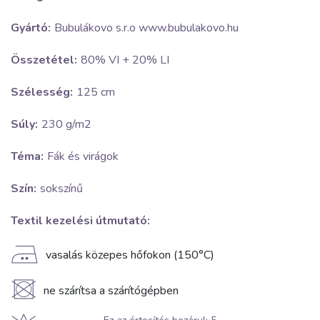
Gyártó:
Bubulákovo s.r.o www.bubulakovo.hu
Összetétel:
80% VI + 20% LI
Szélesség:
125 cm
Súly:
230 g/m2
Téma:
Fák és virágok
Szín:
sokszínű
Textil kezelési útmutató:
E
vasalás közepes hőfokon (150°C)
U
ne szárítsa a szárítógépben