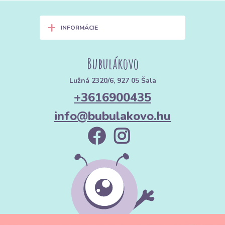
+
INFORMÁCIE
Bubulákovo
Lužná 2320/6, 927 05 Šala
+3616900435
info@bubulakovo.hu