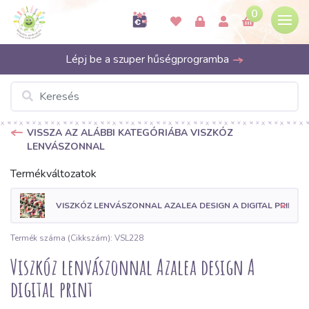
0
Lépj be a szuper hűségprogramba
VISSZA AZ ALÁBBI KATEGÓRIÁBA VISZKÓZ
LENVÁSZONNAL
Termékváltozatok
VISZKÓZ LENVÁSZONNAL AZALEA DESIGN A DIGITAL PRINT
Termék száma (Cikkszám): VSL228
Viszkóz lenvászonnal Azalea design A
digital print