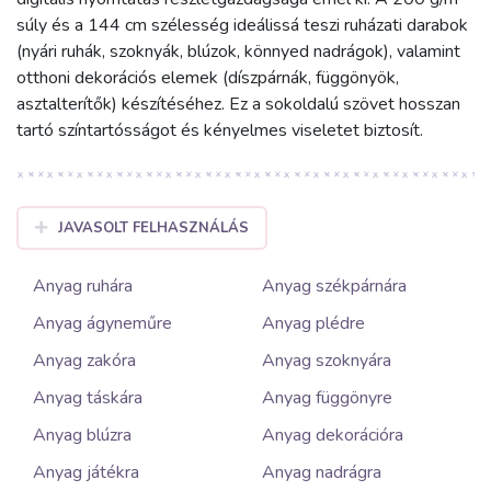
súly és a 144 cm szélesség ideálissá teszi ruházati darabok
(nyári ruhák, szoknyák, blúzok, könnyed nadrágok), valamint
otthoni dekorációs elemek (díszpárnák, függönyök,
asztalterítők) készítéséhez. Ez a sokoldalú szövet hosszan
tartó színtartósságot és kényelmes viseletet biztosít.
JAVASOLT FELHASZNÁLÁS
Anyag ruhára
Anyag székpárnára
Anyag ágyneműre
Anyag plédre
Anyag zakóra
Anyag szoknyára
Anyag táskára
Anyag függönyre
Anyag blúzra
Anyag dekorációra
Anyag játékra
Anyag nadrágra