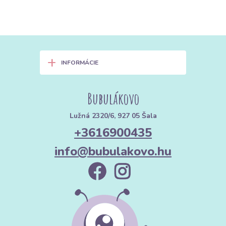
+
INFORMÁCIE
Bubulákovo
Lužná 2320/6, 927 05 Šala
+3616900435
info@bubulakovo.hu