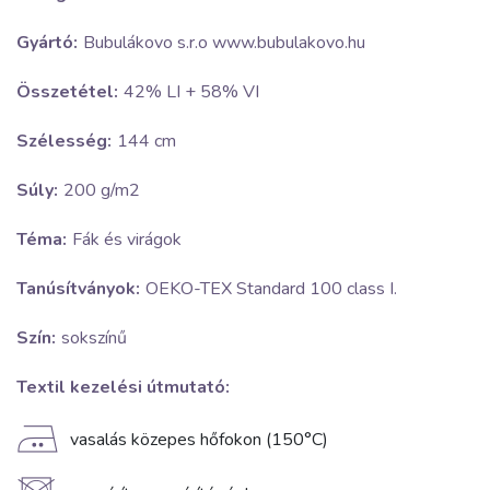
Gyártó:
Bubulákovo s.r.o www.bubulakovo.hu
Összetétel:
42% LI + 58% VI
Szélesség:
144 cm
Súly:
200 g/m2
Téma:
Fák és virágok
Tanúsítványok:
OEKO-TEX Standard 100 class I.
Szín:
sokszínű
Textil kezelési útmutató:
E
vasalás közepes hőfokon (150°C)