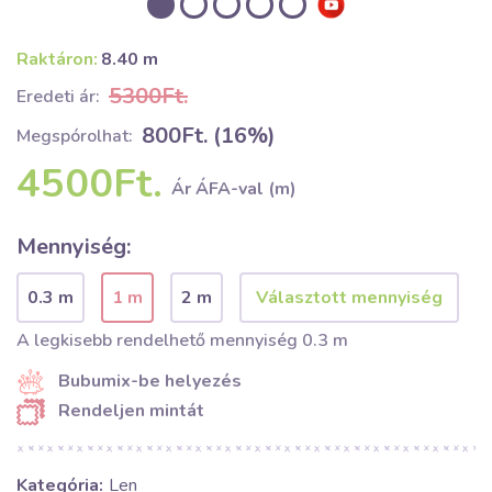
Raktáron:
8.40 m
5300Ft.
Eredeti ár:
800Ft. (16%)
Megspórolhat:
4500Ft.
Ár ÁFA-val (m)
Mennyiség:
0.3 m
1 m
2 m
A legkisebb rendelhető mennyiség 0.3 m
Bubumix-be helyezés
Rendeljen mintát
Kategória:
Len