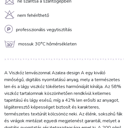
U
ne szárítsa a szárítógépben
H
nem fehéríthető
L
professzionális vegytisztítás
g
mossuk 30°C hőmérsékleten
A Viszkóz lenvászonnal Azalea design A egy kiváló
minőségű, digitális nyomtatású anyag, mely a természetes
len és a lágy viszkóz tökéletes harmóniáját kínálja. Az 58%
viszkóz tartalomnak köszönhetően rendkívül kellemes
tapintású és lágy esésű, míg a 42% len erősíti az anyagot,
légáteresztő képességet biztosít és karakteres,
természetes textúrát kölcsönöz neki. Az élénk, sokszínű fák
és virágok mintázat egyedi megjelenést garantál, melyet a
digitális nyomtatás részletgazdagsága emel ki. A 200 g/m²