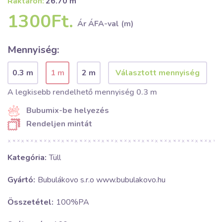
Raktáron:
26.70 m
1300Ft.
Ár ÁFA-val (m)
Mennyiség:
0.3 m
1 m
2 m
A legkisebb rendelhető mennyiség 0.3 m
Bubumix-be helyezés
Rendeljen mintát
Kategória:
Tüll
Gyártó:
Bubulákovo s.r.o www.bubulakovo.hu
Összetétel:
100%PA