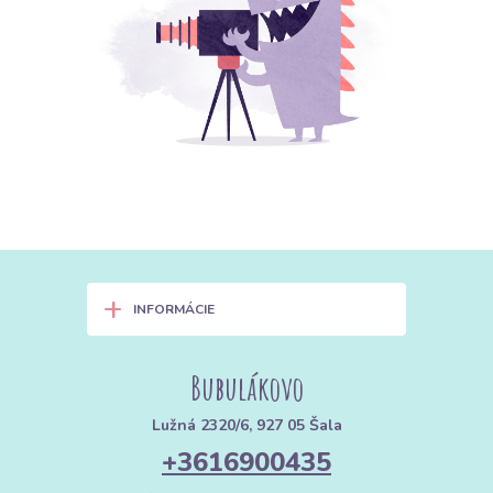
+
INFORMÁCIE
Bubulákovo
Lužná 2320/6, 927 05 Šala
+3616900435