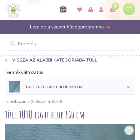
0
Lépj be a szuper hűségprogramba
VISSZA AZ ALÁBBI KATEGÓRIÁBA TÜLL
Termékváltozatok
TÜLL TÜTÜ LIGHT BLUE 160 CM
Termék száma (Cikkszám): 61201
Tüll TÜTÜ light blue 160 cm