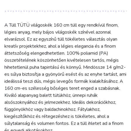
A Tüll TÜTÜ világoskék 160 cm tüll egy rendkívül finom,
légies anyag, mely bájos világoskék színével azonnal
elvarázsol. Ez az egyszínű tüll tökéletes választás olyan
kreatív projektekhez, ahol a légies elegancia és a finom
áttetszőség elengedhetetlen. 100% poliamid (PA)
összetételének köszönhetően kivételesen tartós, mégis
hihetetlenül puha tapintású és könnyű. Mindössze 14 g/m2-
es súlya biztosítja a gyönyörű esést és az enyhe tartást, ami
ideálissá teszi dús, mégis levegős formák kialakításához. A
160 cm-es szélesség bőséges teret enged a szabásnak.
Kiváló alapanyag balett tütükhöz, ünnepi ruhák
alsószoknyáihoz és jelmezekhez. Ideális dekorációkhoz,
függönyökhöz vagy baldachinokhoz. Fátylakhoz,
kiegészítőkhöz és rétegezéshez is tökéletes, ahol a
súlytalanság és volumen fontos. Ez a tüll ihletet ad a finom
és egyedi alkotásokhoz.