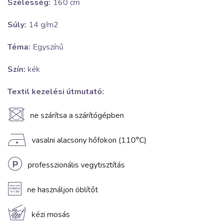
Szélesség:
160 cm
Súly:
14 g/m2
Téma:
Egyszínű
Szín:
kék
Textil kezelési útmutató:
U
ne szárítsa a szárítógépben
D
vasalni alacsony hőfokon (110°C)
L
professzionális vegytisztítás
A
ne használjon öblítőt
c
kézi mosás