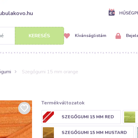
ubulakovo.hu
HŰSÉG
KERESÉS
Kívánságlistám
Bejel
őgumi
Szegőgumi 15 mm orange
Termékváltozatok
SZEGŐGUMI 15 MM RED
SZEGŐGUMI 15 MM MUSTARD