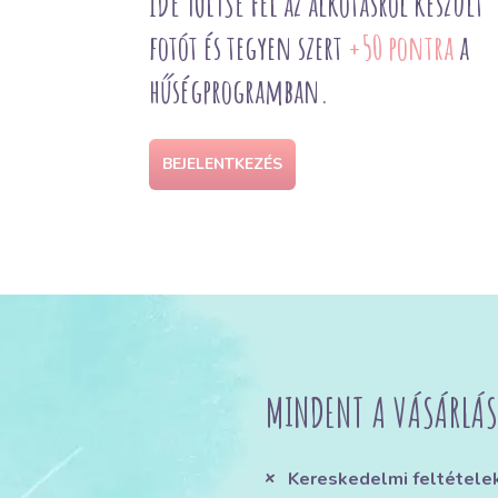
IDE TÖLTSE FEL az alkotásról készült
fotót és tegyen szert
+50 pontra
a
hűségprogramban.
BEJELENTKEZÉS
MINDENT A VÁSÁRLÁS
Kereskedelmi feltétele