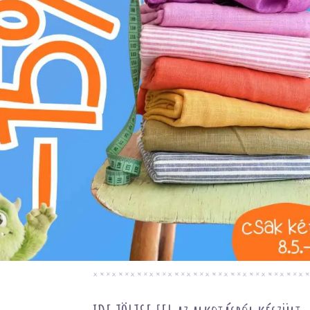
Téma:
Egyszínű
Szín:
narancssárga
A Szegőgumi 15 mm narancssárga egy prémi
és 5% elasztán (LY) összetételének köszönh
Ez az anyag kiválóan megőrzi formáját és élé
után is, garantálva a hosszú élettartamot. Pu
viseletet biztosít. Ideális sportruházathoz, 
a rugalmas és stabil szegély kulcsfontosságú
élek professzionális kidolgozásához. Modern 
tiszta vonalakat és az optimális illeszkedést.