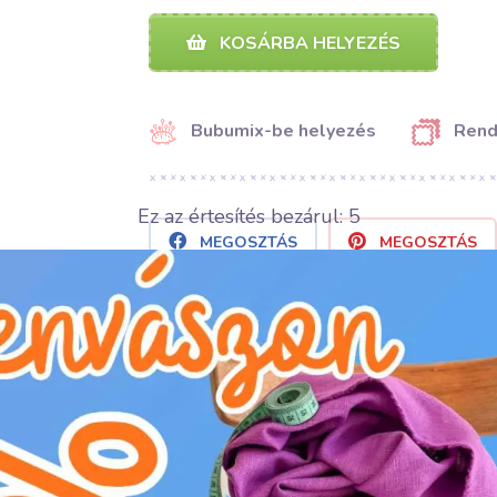
KOSÁRBA HELYEZÉS
Bubumix-be helyezés
Rend
Ez az értesítés bezárul:
4
MEGOSZTÁS
MEGOSZTÁS
Kategória:
Rövidáru és kellékek
Gyártó:
Bubulákovo s.r.o www.bubulakovo.h
Összetétel:
95%PA + 5% LY
Szélesség:
1.5 cm