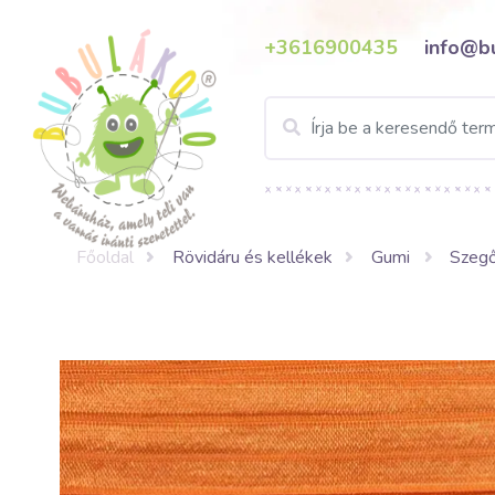
+3616900435
info@b
Főoldal
Rövidáru és kellékek
Gumi
Szeg