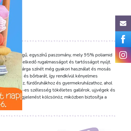
um minőségű, egyszínű paszomány, mely 95% poliamid
etően kiemelkedő rugalmasságot és tartósságot nyújt.
nk narancssárga színét még gyakori használat és mosás
ha tapintású és bőrbarát, így rendkívül kényelmes
fehérneműkhöz, fürdőruhákhoz és gyermekruházathoz, ahol
. Az 1.5 cm-es szélesség tökéletes gallérok, ujjvégek és
és friss megjelenést kölcsönöz, miközben biztosítja a