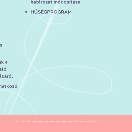
határozat módosítása
HŰSÉGPROGRAM
s
ak a
aló
ásáról
onatkozó