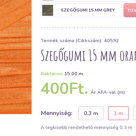
SZEGŐGUMI 15 MM GREY
TOV
Termék száma (Cikkszám): 40592
Szegőgumi 15 mm ora
Raktáron:
15.00 m
400Ft.
Ár ÁFA-val (m)
Mennyiség:
0.3 m
1 m
A legkisebb rendelhető mennyiség 0.3 m