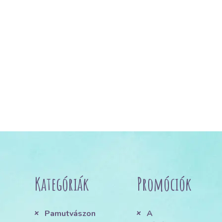
Kategóriák
Promóciók
Pamutvászon
A