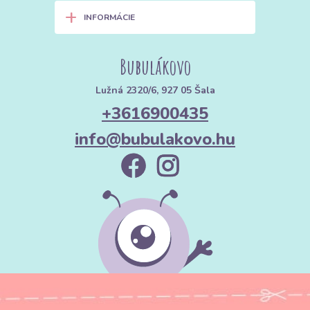
+
INFORMÁCIE
Bubulákovo
Lužná 2320/6, 927 05 Šala
+3616900435
info@bubulakovo.hu