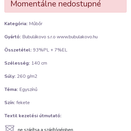
Momentálne nedostupné
Kategória:
Műbőr
Gyártó:
Bubulákovo s.r.o www.bubulakovo.hu
Összetétel:
93%PL + 7%EL
Szélesség:
140 cm
Súly:
260 g/m2
Téma:
Egyszínű
Szín:
fekete
Textil kezelési útmutató:
ne szárítsa a szárítógépben