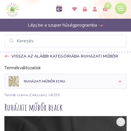
0
Lépj be a szuper hűségprogramba
VISSZA AZ ALÁBBI KATEGÓRIÁBA RUHÁZATI MŰBŐR
Termékváltozatok
RUHÁZATI MŰBŐR ECRU
Termék száma (Cikkszám): UK259
Ruházati műbőr black