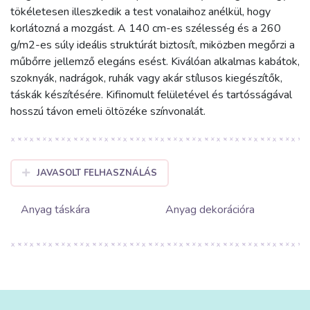
tökéletesen illeszkedik a test vonalaihoz anélkül, hogy
korlátozná a mozgást. A 140 cm-es szélesség és a 260
g/m2-es súly ideális struktúrát biztosít, miközben megőrzi a
műbőrre jellemző elegáns esést. Kiválóan alkalmas kabátok,
szoknyák, nadrágok, ruhák vagy akár stílusos kiegészítők,
táskák készítésére. Kifinomult felületével és tartósságával
hosszú távon emeli öltözéke színvonalát.
JAVASOLT FELHASZNÁLÁS
Anyag táskára
Anyag dekorációra