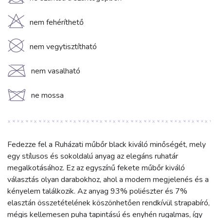
U
H
nem fehéríthető
K
nem vegytisztítható
C
nem vasalható
d
ne mossa
Fedezze fel a Ruházati műbőr black kiváló minőségét, mely
egy stílusos és sokoldalú anyag az elegáns ruhatár
megalkotásához. Ez az egyszínű fekete műbőr kiváló
választás olyan darabokhoz, ahol a modern megjelenés és a
kényelem találkozik. Az anyag 93% poliészter és 7%
elasztán összetételének köszönhetően rendkívül strapabíró,
mégis kellemesen puha tapintású és enyhén rugalmas, így