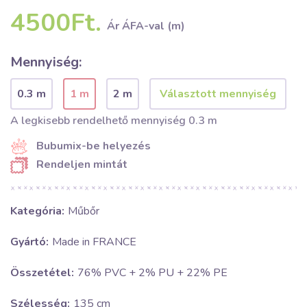
4500Ft.
Ár ÁFA-val (m)
Mennyiség:
0.3 m
1 m
2 m
A legkisebb rendelhető mennyiség 0.3 m
Bubumix-be helyezés
Rendeljen mintát
Kategória:
Műbőr
Gyártó:
Made in FRANCE
Összetétel:
76% PVC + 2% PU + 22% PE
Szélesség:
135 cm