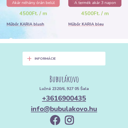
Akár néhány órán belül
A termék akár 3 napon
elfogyhat!
belül elfogyhat!
4500Ft. / m
4500Ft. / m
Műbőr KARIA blush
Műbőr KARIA bleu
+
INFORMÁCIE
Bubulákovo
Lužná 2320/6, 927 05 Šala
+3616900435
info@bubulakovo.hu