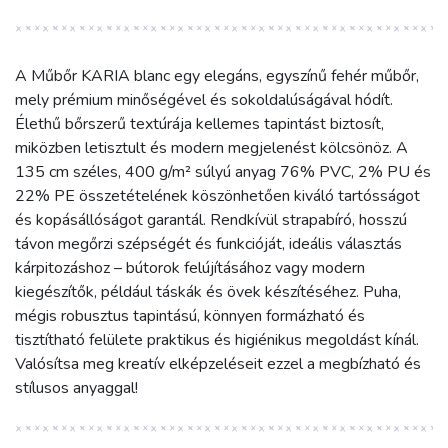
A Műbőr KARIA blanc egy elegáns, egyszínű fehér műbőr,
mely prémium minőségével és sokoldalúságával hódít.
Élethű bőrszerű textúrája kellemes tapintást biztosít,
miközben letisztult és modern megjelenést kölcsönöz. A
135 cm széles, 400 g/m² súlyú anyag 76% PVC, 2% PU és
22% PE összetételének köszönhetően kiváló tartósságot
és kopásállóságot garantál. Rendkívül strapabíró, hosszú
távon megőrzi szépségét és funkcióját, ideális választás
kárpitozáshoz – bútorok felújításához vagy modern
kiegészítők, például táskák és övek készítéséhez. Puha,
mégis robusztus tapintású, könnyen formázható és
tisztítható felülete praktikus és higiénikus megoldást kínál.
Valósítsa meg kreatív elképzeléseit ezzel a megbízható és
stílusos anyaggal!