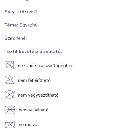
Súly:
400 g/m2
Téma:
Egyszínű
Szín:
fehér
Textil kezelési útmutató:
U
ne szárítsa a szárítógépben
H
nem fehéríthető
K
nem vegytisztítható
C
nem vasalható
d
ne mossa