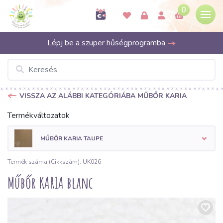
0
Lépj be a szuper hűségprogramba
VISSZA AZ ALÁBBI KATEGÓRIÁBA MŰBŐR KARIA
Termékváltozatok
MŰBŐR KARIA TAUPE
Termék száma (Cikkszám): UK026
Műbőr KARIA blanc