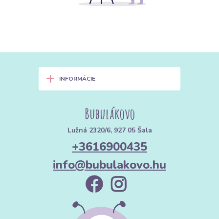
+
INFORMÁCIE
Bubulákovo
Lužná 2320/6, 927 05 Šala
+3616900435
info@bubulakovo.hu