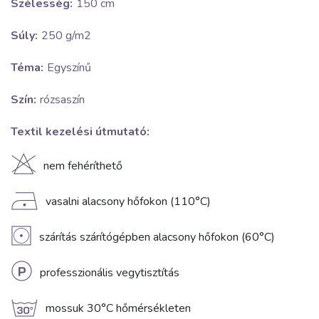
Szélesség:
150 cm
Súly:
250 g/m2
Téma:
Egyszínű
Szín:
rózsaszín
Textil kezelési útmutató:
H
nem fehéríthető
D
vasalni alacsony hőfokon (110°C)
V
szárítás szárítógépben alacsony hőfokon (60°C)
L
professzionális vegytisztítás
g
mossuk 30°C hőmérsékleten