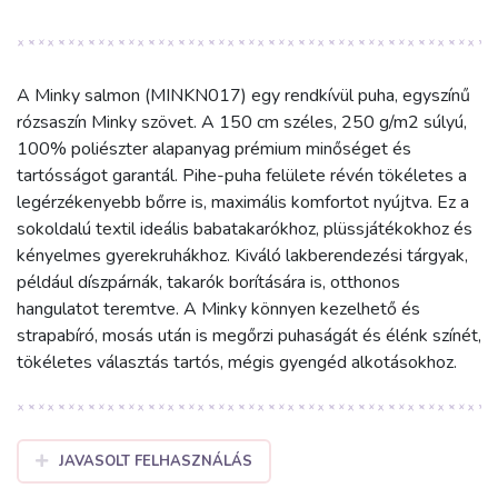
A Minky salmon (MINKN017) egy rendkívül puha, egyszínű
rózsaszín Minky szövet. A 150 cm széles, 250 g/m2 súlyú,
100% poliészter alapanyag prémium minőséget és
tartósságot garantál. Pihe-puha felülete révén tökéletes a
legérzékenyebb bőrre is, maximális komfortot nyújtva. Ez a
sokoldalú textil ideális babatakarókhoz, plüssjátékokhoz és
kényelmes gyerekruhákhoz. Kiváló lakberendezési tárgyak,
például díszpárnák, takarók borítására is, otthonos
hangulatot teremtve. A Minky könnyen kezelhető és
strapabíró, mosás után is megőrzi puhaságát és élénk színét,
tökéletes választás tartós, mégis gyengéd alkotásokhoz.
JAVASOLT FELHASZNÁLÁS