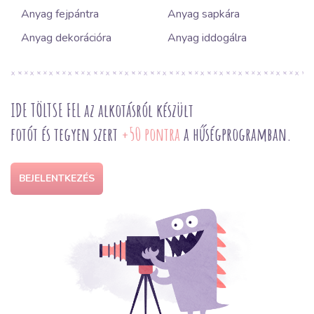
Anyag fejpántra
Anyag sapkára
Anyag dekorációra
Anyag iddogálra
IDE TÖLTSE FEL az alkotásról készült
fotót és tegyen szert
+50 pontra
a hűségprogramban.
BEJELENTKEZÉS