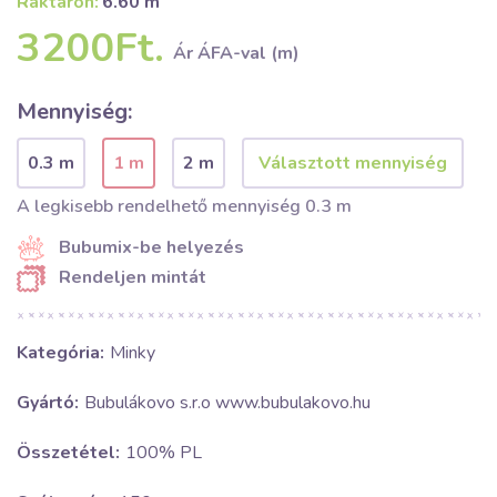
Raktáron:
6.60 m
3200Ft.
Ár ÁFA-val (m)
Mennyiség:
0.3 m
1 m
2 m
A legkisebb rendelhető mennyiség 0.3 m
Bubumix-be helyezés
Rendeljen mintát
Kategória:
Minky
Gyártó:
Bubulákovo s.r.o www.bubulakovo.hu
Összetétel:
100% PL