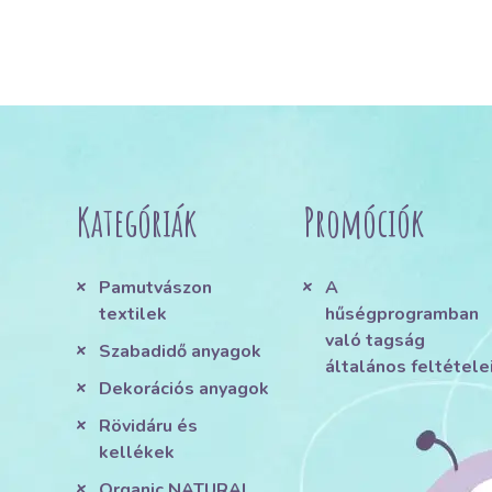
Kategóriák
Promóciók
Pamutvászon
A
textilek
hűségprogramban
való tagság
Szabadidő anyagok
általános feltétele
Dekorációs anyagok
Rövidáru és
kellékek
Organic NATURAL