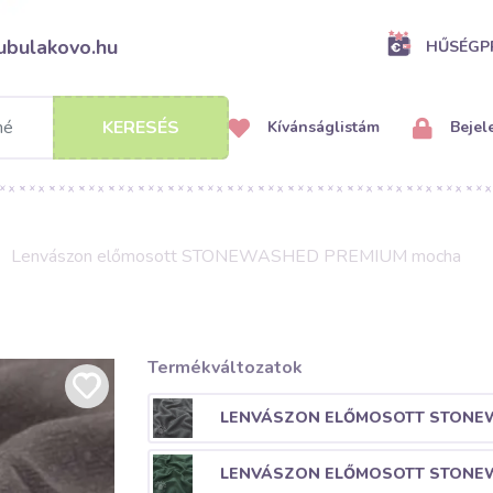
ubulakovo.hu
HŰSÉG
KERESÉS
Kívánságlistám
Bejel
Lenvászon előmosott STONEWASHED PREMIUM mocha
Termékváltozatok
LENVÁSZON ELŐMOSOTT STONEW
LENVÁSZON ELŐMOSOTT STONEW