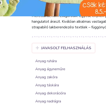
barna színe elegáns és időtlen megjelenést
köszönhetően az anyag már az első érintéstől
Mérettartó, nem zsugorodik. Egyedi, enyhén g
hangulatot áraszt. Kiválóan alkalmas vastagab
strapabíró lakberendezési textilek – függönyö
JAVASOLT FELHASZNÁLÁS
Anyag ruhára
Anyag ágyneműre
Anyag zakóra
Anyag táskára
Anyag dekorációra
Anyag nadrágra