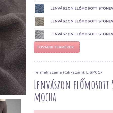
LENVÁSZON ELŐMOSOTT STONEW
LENVÁSZON ELŐMOSOTT STONEW
LENVÁSZON ELŐMOSOTT STONEW
TOVÁBBI TERMÉKEK
Termék száma (Cikkszám): LISP017
Lenvászon előmosott
mocha