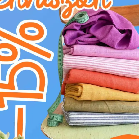
Szín:
barna
Textil kezelési útmutató:
E
vasalás közepes hőfokon (150°C)
U
ne szárítsa a szárítógépben
H
nem fehéríthető
L
professzionális vegytisztítás
g
mossuk 30°C hőmérsékleten
Ismerje meg a Lenvászon előmosott STO
természetes len kiváló tulajdonságait ötvözi
140 cm széles és 300 g/m2 súlyú textília a 