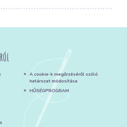
RÓL
k
A cookie-k megőrzéséről szóló
határozat módosítása
HŰSÉGPROGRAM
s