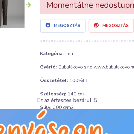
Momentálne nedostup
MEGOSZTÁS
MEGOSZTÁS
Kategória:
Len
Gyártó:
Bubulákovo s.r.o www.bubulakovo.h
Összetétel:
100%LI
Szélesség:
140 cm
Ez az értesítés bezárul:
5
Súly:
300 g/m2
Téma:
Egyszínű