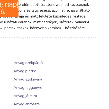
 kölcsönöz. Az előmosott és stonewashed kezelésnek
 rendkívül puha és lágy esésű, azonnal felhasználható.
yűrt textúrája és matt felülete különleges, vintage
b ruházati darabok, mint nadrágok, blézerek, valamint
k, párnák, táskák, könnyebb kárpitok – készítésére.
Anyag székpárnára
Anyag plédre
Anyag szoknyára
Anyag függönyre
Anyag játékra
Anyag abroszra