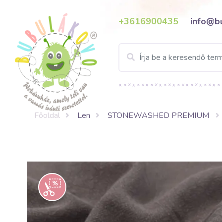
+3616900435
info@b
Főoldal
Len
STONEWASHED PREMIUM