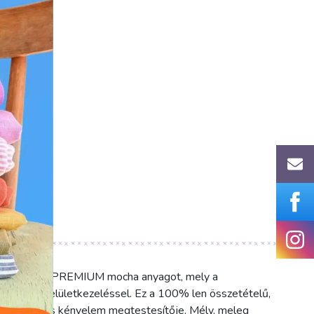
NEWASHED PREMIUM mocha anyagot, mely a
 a modern felületkezeléssel. Ez a 100% len összetételű,
tartósság és kényelem megtestesítője. Mély, meleg