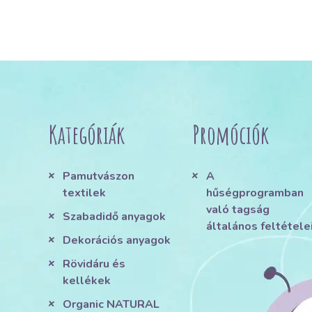
Kategóriák
Promóciók
Pamutvászon
A
textilek
hűségprogramban
való tagság
Szabadidő anyagok
általános feltétele
Dekorációs anyagok
Rövidáru és
kellékek
Organic NATURAL