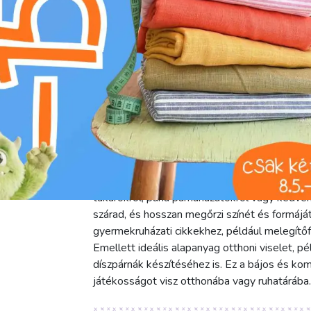
g
mossuk 30°C hőmérsékleten
A Wellness Fleece Dog paw bézs (WFG035) eg
polár anyag, melyet aranyos kutyamancs mintá
bársonyosan sima felületű, kiválóan tartja a
játékos minta különleges bájt kölcsönöz neki
g/m2 súlyú, közepesen vastag anyag kiváló h
és strapabíró. A 145 cm-es szélesség sokold
takarókról, puha párnahuzatokról vagy kedve
szárad, és hosszan megőrzi színét és formáját
gyermekruházati cikkekhez, például melegítő
Emellett ideális alapanyag otthoni viselet, p
díszpárnák készítéséhez is. Ez a bájos és ko
játékosságot visz otthonába vagy ruhatárába.