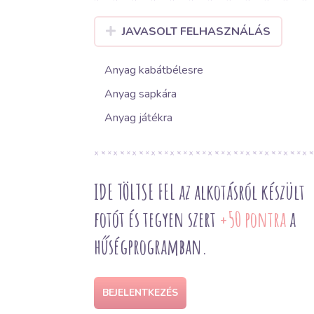
JAVASOLT FELHASZNÁLÁS
Anyag kabátbélesre
Anyag sapkára
Anyag játékra
IDE TÖLTSE FEL az alkotásról készült
fotót és tegyen szert
+50 pontra
a
hűségprogramban.
BEJELENTKEZÉS