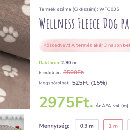
Termék száma (Cikkszám): WFG035
Wellness Fleece Dog pa
Közkedvelt! A termék akár 3 napon bel
Raktáron:
2.90 m
3500Ft.
Eredeti ár:
525Ft. (15%)
Megspórolhat:
2975Ft.
Ár ÁFA-val (m)
Mennyiség:
0.3 m
1 m