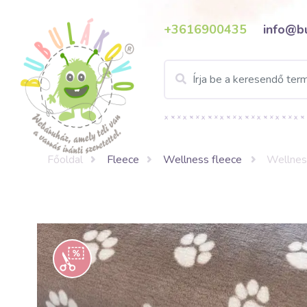
+3616900435
info@b
Főoldal
Fleece
Wellness fleece
Wellnes