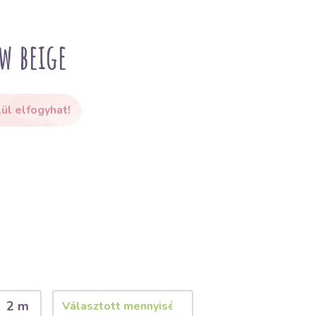
w beige
ül elfogyhat!
2 m