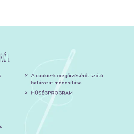
RÓL
k
A cookie-k megőrzéséről szóló
határozat módosítása
HŰSÉGPROGRAM
s