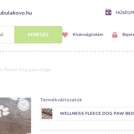
ubulakovo.hu
HŰSÉG
KERESÉS
Kívánságlistám
Bejel
s Fleece Dog paw beige
Termékváltozatok
WELLNESS FLEECE DOG PAW BEI