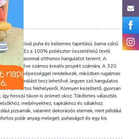
y rendkívül puha és kellemes tapintású, barna színű
zat díszít. Ez a 100% poliészter összetételű textil
 meleget, és azonnal otthonos hangulatot teremt. A
, ideálissá téve számos kreatív projekt számára. A 320
őszigetelő képességgel rendelkezik, miközben rugalmas
alú felhasználást tesz lehetővé, legyen szó hangulatos
ncek komfortos fekhelyeiről. Könnyen kezelhető, gyorsan
, így hosszú távon is örömet okoz. Tökéletes választás
felsőkhöz, mellényekhez, sapkákhoz és sálakhoz.
éldául pizsamák, valamint dekorációs elemek, mint például
mfortos polár anyag meleget, puhaságot és egy kis