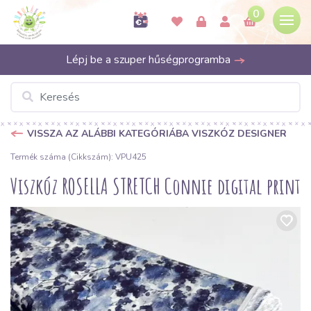
0
Lépj be a szuper hűségprogramba
VISSZA AZ ALÁBBI KATEGÓRIÁBA VISZKÓZ DESIGNER
Termék száma (Cikkszám): VPU425
Viszkóz ROSELLA STRETCH Connie digital print