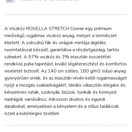
g
A Viszkóz ROSELLA STRETCH Connie egy prémium
minőségű, rugalmas viszkóz anyag, melyet a természet
ihletett. A sokszínű fák és virágok mintája digitális
nyomtatással készült, garantálva a részletgazdag, tartós
színeket. A 97% viszkóz és 3% elasztán összetétel
rendkívül puha tapintást, kiváló légáteresztést és komfortos
viseletet biztosít. Az 140 cm széles, 180 g/m2 súlyú anyag
gyönyörűen omlik, és az elasztán révén kellő rugalmasságot
nyújt a mozgás szabadságáért. Ideális választás elegáns és
kényelmes ruhák, szoknyák, blúzok, tunikák és könnyed
nadrágok varrásához. Alkosson divatos és egyedi
darabokat, amelyekben a kényelem és a stílus találkozik
ezzel a különleges textillel.