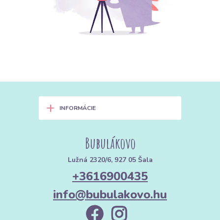
+
INFORMÁCIE
Bubulákovo
Lužná 2320/6, 927 05 Šala
+3616900435
info@bubulakovo.hu