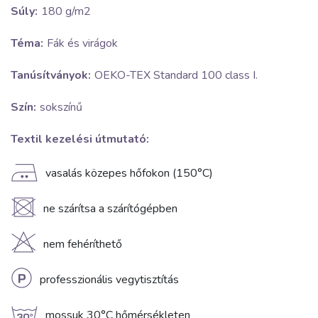
Súly:
180 g/m2
Téma:
Fák és virágok
Tanúsítványok:
OEKO-TEX Standard 100 class I.
Szín:
sokszínű
Textil kezelési útmutató:
E
vasalás közepes hőfokon (150°C)
U
ne szárítsa a szárítógépben
H
nem fehéríthető
L
professzionális vegytisztítás
mossuk 30°C hőmérsékleten