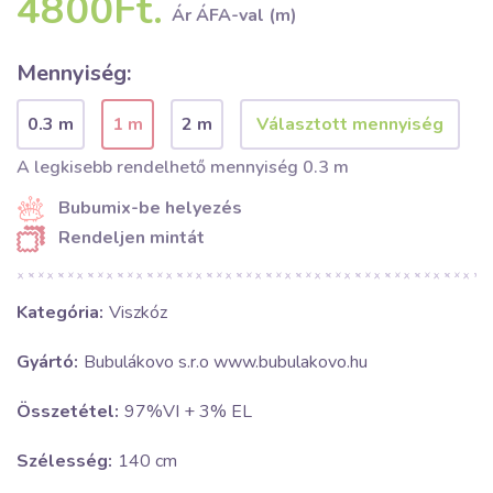
4800Ft.
Ár ÁFA-val (m)
Mennyiség:
0.3 m
1 m
2 m
A legkisebb rendelhető mennyiség 0.3 m
Bubumix-be helyezés
Rendeljen mintát
Kategória:
Viszkóz
Gyártó:
Bubulákovo s.r.o www.bubulakovo.hu
Összetétel:
97%VI + 3% EL
Szélesség:
140 cm