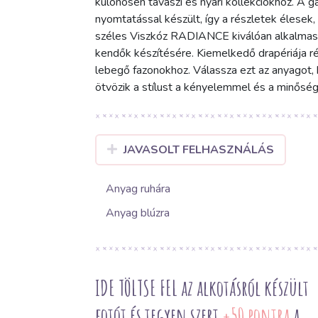
különösen tavaszi és nyári kollekciókhoz. A ga
nyomtatással készült, így a részletek élesek
széles Viszkóz RADIANCE kiválóan alkalmas e
kendők készítésére. Kiemelkedő drapériája ré
lebegő fazonokhoz. Válassza ezt az anyagot, 
ötvözik a stílust a kényelemmel és a minőség
JAVASOLT FELHASZNÁLÁS
Anyag ruhára
Anyag blúzra
IDE TÖLTSE FEL az alkotásról készült
fotót és tegyen szert
+50 pontra
a