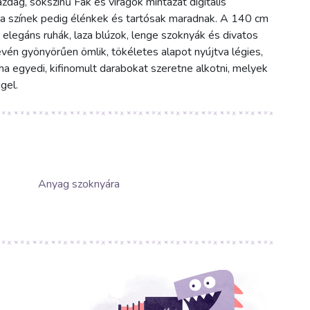
zdag, sokszínű Fák és virágok mintázat digitális
, a színek pedig élénkek és tartósak maradnak. A 140 cm
legáns ruhák, laza blúzok, lenge szoknyák és divatos
vén gyönyörűen ömlik, tökéletes alapot nyújtva légies,
ha egyedi, kifinomult darabokat szeretne alkotni, melyek
gel.
Anyag szoknyára