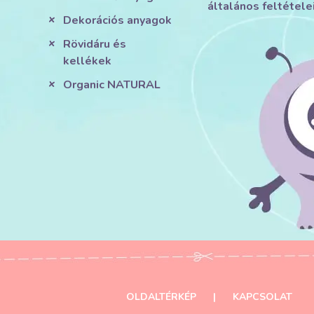
általános feltétele
Dekorációs anyagok
Rövidáru és
kellékek
Organic NATURAL
OLDALTÉRKÉP
|
KAPCSOLAT