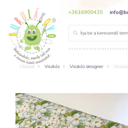
+3616900435
info@b
Főoldal
Viszkóz
Viszkóz designer
Viszkóz