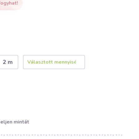
fogyhat!
2 m
eljen mintát