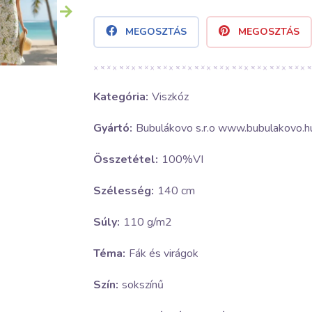
MEGOSZTÁS
MEGOSZTÁS
Kategória:
Viszkóz
Gyártó:
Bubulákovo s.r.o www.bubulakovo.h
Összetétel:
100%VI
Szélesség:
140 cm
Súly:
110 g/m2
Téma:
Fák és virágok
Szín:
sokszínű