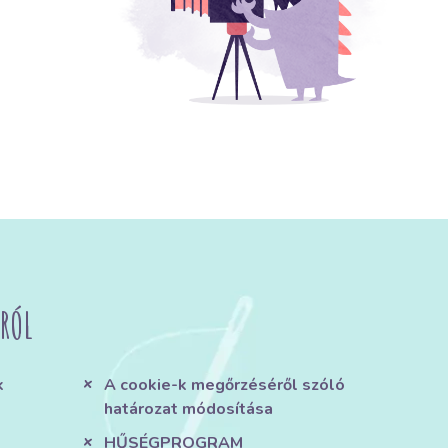
RÓL
k
A cookie-k megőrzéséről szóló
határozat módosítása
HŰSÉGPROGRAM