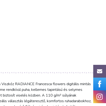
a Viszkóz RADIANCE Francesca flowers digitális mintás
me rendkívül puha, kellemes tapintású és selymes
t biztosít viselés közben. A 110 g/m² súlyának
ális választás légáteresztő, komfortos ruhadarabokhoz,