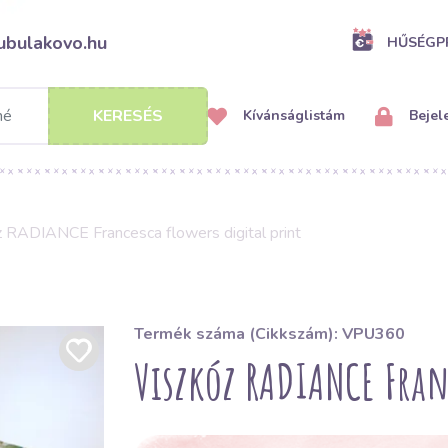
ubulakovo.hu
HŰSÉG
KERESÉS
Kívánságlistám
Bejel
 RADIANCE Francesca flowers digital print
Termék száma (Cikkszám): VPU360
Viszkóz RADIANCE Franc