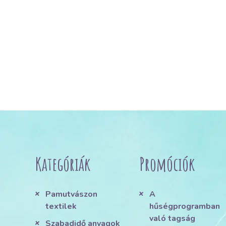
Kategóriák
Promóciók
Pamutvászon
A
textilek
hűségprogramban
való tagság
Szabadidő anyagok