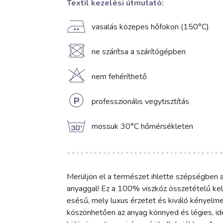
Textil kezelési útmutató:
E
vasalás közepes hőfokon (150°C)
U
ne szárítsa a szárítógépben
H
nem fehéríthető
L
professzionális vegytisztítás
g
mossuk 30°C hőmérsékleten
Merüljön el a természet ihlette szépségben 
anyaggal! Ez a 100% viszkóz összetételű kel
esésű, mely luxus érzetet és kiváló kényelme
köszönhetően az anyag könnyed és légies, ide