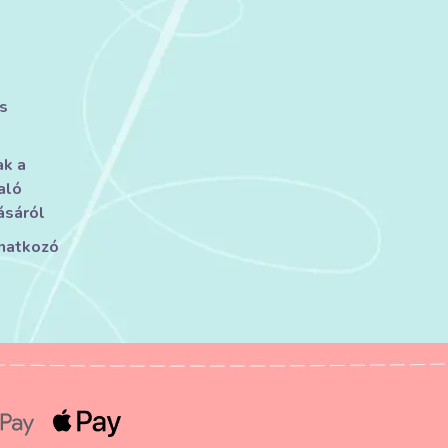
s
ak a
aló
ásáról
onatkozó