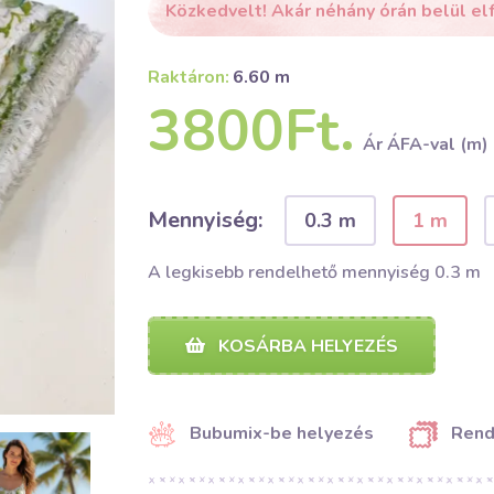
Közkedvelt! Akár néhány órán belül el
Raktáron:
6.60 m
3800Ft.
Ár ÁFA-val (m)
Mennyiség:
0.3 m
1 m
A legkisebb rendelhető mennyiség 0.3 m
KOSÁRBA HELYEZÉS
Bubumix-be helyezés
Rend