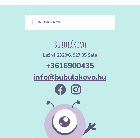
+
INFORMÁCIE
Bubulákovo
Lužná 2320/6, 927 05 Šala
+3616900435
info@bubulakovo.hu