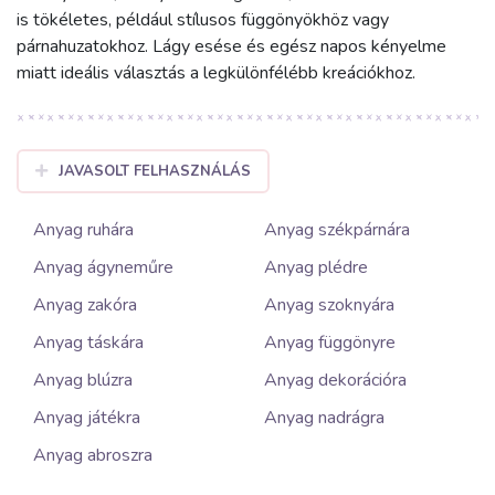
is tökéletes, például stílusos függönyökhöz vagy
párnahuzatokhoz. Lágy esése és egész napos kényelme
miatt ideális választás a legkülönfélébb kreációkhoz.
JAVASOLT FELHASZNÁLÁS
Anyag ruhára
Anyag székpárnára
Anyag ágyneműre
Anyag plédre
Anyag zakóra
Anyag szoknyára
Anyag táskára
Anyag függönyre
Anyag blúzra
Anyag dekorációra
Anyag játékra
Anyag nadrágra
Anyag abroszra