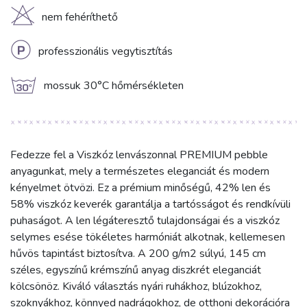
H
nem fehéríthető
L
professzionális vegytisztítás
g
mossuk 30°C hőmérsékleten
Fedezze fel a Viszkóz lenvászonnal PREMIUM pebble
anyagunkat, mely a természetes eleganciát és modern
kényelmet ötvözi. Ez a prémium minőségű, 42% len és
58% viszkóz keverék garantálja a tartósságot és rendkívüli
puhaságot. A len légáteresztő tulajdonságai és a viszkóz
selymes esése tökéletes harmóniát alkotnak, kellemesen
hűvös tapintást biztosítva. A 200 g/m2 súlyú, 145 cm
széles, egyszínű krémszínű anyag diszkrét eleganciát
kölcsönöz. Kiváló választás nyári ruhákhoz, blúzokhoz,
szoknyákhoz, könnyed nadrágokhoz, de otthoni dekorációra