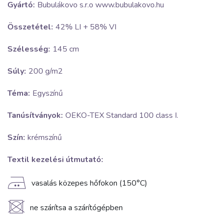
Gyártó:
Bubulákovo s.r.o www.bubulakovo.hu
Összetétel:
42% LI + 58% VI
Szélesség:
145 cm
Súly:
200 g/m2
Téma:
Egyszínű
Tanúsítványok:
OEKO-TEX Standard 100 class I.
Szín:
krémszínű
Textil kezelési útmutató:
E
vasalás közepes hőfokon (150°C)
U
ne szárítsa a szárítógépben