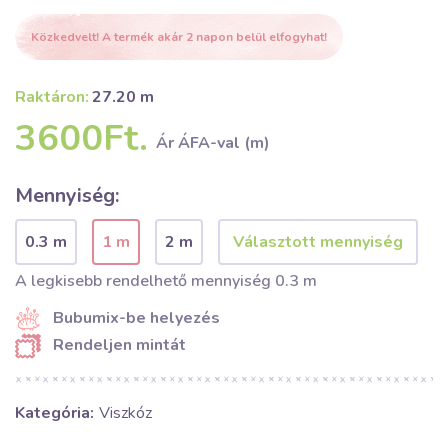
Közkedvelt! A termék akár 2 napon belül elfogyhat!
Raktáron:
27.20 m
3600Ft.
Ár ÁFA-val (m)
Mennyiség:
0.3 m
1 m
2 m
A legkisebb rendelhető mennyiség 0.3 m
Bubumix-be helyezés
Rendeljen mintát
Kategória:
Viszkóz