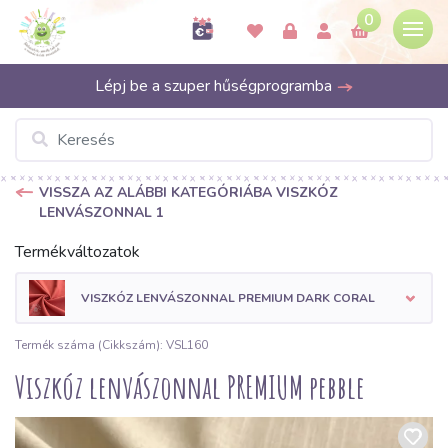
0
Lépj be a szuper hűségprogramba
VISSZA AZ ALÁBBI KATEGÓRIÁBA VISZKÓZ
LENVÁSZONNAL 1
Termékváltozatok
VISZKÓZ LENVÁSZONNAL PREMIUM DARK CORAL
Termék száma (Cikkszám): VSL160
Viszkóz lenvászonnal PREMIUM pebble