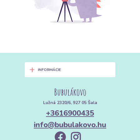
+
INFORMÁCIE
Bubulákovo
Lužná 2320/6, 927 05 Šala
+3616900435
info@bubulakovo.hu