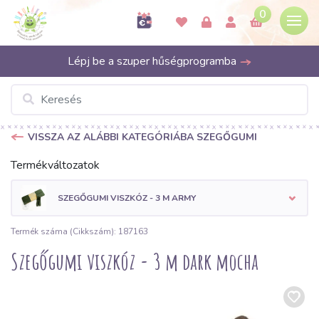
0
Lépj be a szuper hűségprogramba
VISSZA AZ ALÁBBI KATEGÓRIÁBA SZEGŐGUMI
Termékváltozatok
SZEGŐGUMI VISZKÓZ - 3 M ARMY
Termék száma (Cikkszám): 187163
Szegőgumi viszkóz - 3 m dark mocha