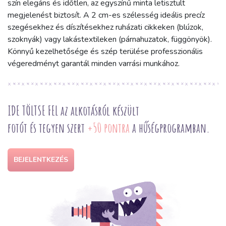
szín elegáns és időtlen, az egyszínű minta letisztult
megjelenést biztosít. A 2 cm-es szélesség ideális precíz
szegésekhez és díszítésekhez ruházati cikkeken (blúzok,
szoknyák) vagy lakástextileken (párnahuzatok, függönyök).
Könnyű kezelhetősége és szép terülése professzionális
végeredményt garantál minden varrási munkához.
IDE TÖLTSE FEL az alkotásról készült
fotót és tegyen szert
+50 pontra
a hűségprogramban.
BEJELENTKEZÉS