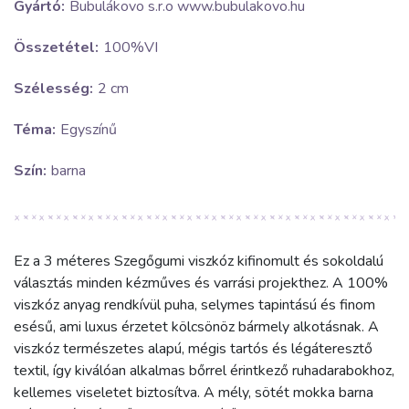
Gyártó:
Bubulákovo s.r.o www.bubulakovo.hu
Összetétel:
100%VI
Szélesség:
2 cm
Téma:
Egyszínű
Szín:
barna
Ez a 3 méteres Szegőgumi viszkóz kifinomult és sokoldalú
választás minden kézműves és varrási projekthez. A 100%
viszkóz anyag rendkívül puha, selymes tapintású és finom
esésű, ami luxus érzetet kölcsönöz bármely alkotásnak. A
viszkóz természetes alapú, mégis tartós és légáteresztő
textil, így kiválóan alkalmas bőrrel érintkező ruhadarabokhoz,
kellemes viseletet biztosítva. A mély, sötét mokka barna