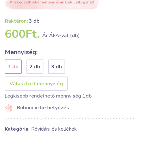
Közkedvelt! Akár néhány órán belül elfogyhat!
Raktáron:
3 db
600Ft.
Ár ÁFA-val (db)
Mennyiség:
1 db
2 db
3 db
Legkisebb rendelhető mennyiség 1db
Bubumix-be helyezés
Kategória:
Rövidáru és kellékek