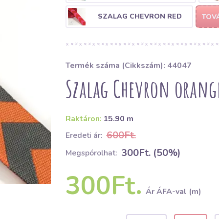
SZALAG CHEVRON RED
TOV
Termék száma (Cikkszám): 44047
Szalag Chevron orang
Raktáron:
15.90 m
600Ft.
Eredeti ár:
300Ft. (50%)
Megspórolhat:
300Ft.
Ár ÁFA-val (m)