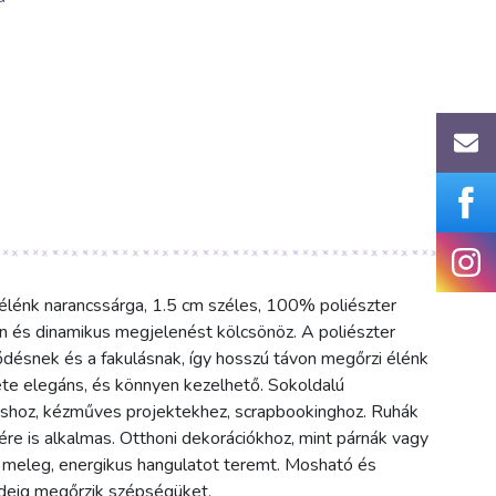
lénk narancssárga, 1.5 cm széles, 100% poliészter
n és dinamikus megjelenést kölcsönöz. A poliészter
űrődésnek és a fakulásnak, így hosszú távon megőrzi élénk
lete elegáns, és könnyen kezelhető. Sokoldalú
áshoz, kézműves projektekhez, scrapbookinghoz. Ruhák
sére is alkalmas. Otthoni dekorációkhoz, mint párnák vagy
 meleg, energikus hangulatot teremt. Mosható és
 ideig megőrzik szépségüket.