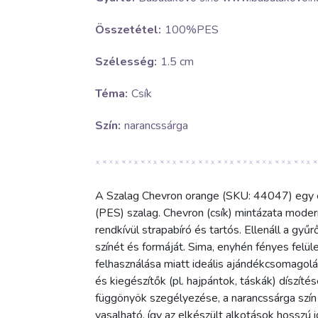
Összetétel:
100%PES
Szélesség:
1.5 cm
Téma:
Csík
Szín:
narancssárga
A Szalag Chevron orange (SKU: 44047) egy é
(PES) szalag. Chevron (csík) mintázata moder
rendkívül strapabíró és tartós. Ellenáll a gy
színét és formáját. Sima, enyhén fényes felü
felhasználása miatt ideális ajándékcsomagol
és kiegészítők (pl. hajpántok, táskák) díszíté
függönyök szegélyezése, a narancssárga szín
vasalható, így az elkészült alkotások hosszú