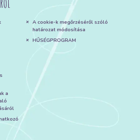
RÓL
k
A cookie-k megőrzéséről szóló
határozat módosítása
HŰSÉGPROGRAM
s
ak a
aló
ásáról
onatkozó