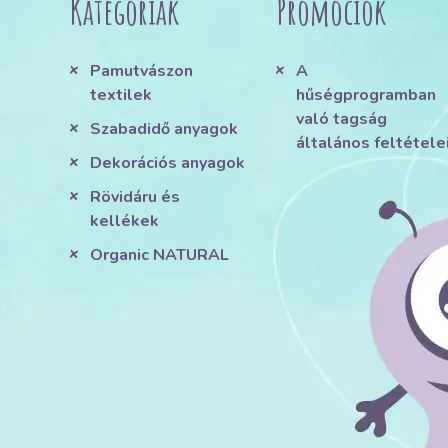
Kategóriák
Promóciók
Pamutvászon
A
textilek
hűségprogramban
való tagság
Szabadidő anyagok
általános feltétele
Dekorációs anyagok
Rövidáru és
kellékek
Organic NATURAL