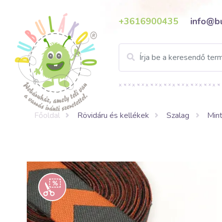
+3616900435
info@b
Főoldal
Rövidáru és kellékek
Szalag
Mint