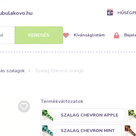
ubulakovo.hu
HŰSÉG
KERESÉS
Kívánságlistám
Bejel
ás szalagok
Szalag Chevron orange
Termékváltozatok
SZALAG CHEVRON APPLE
SZALAG CHEVRON MINT