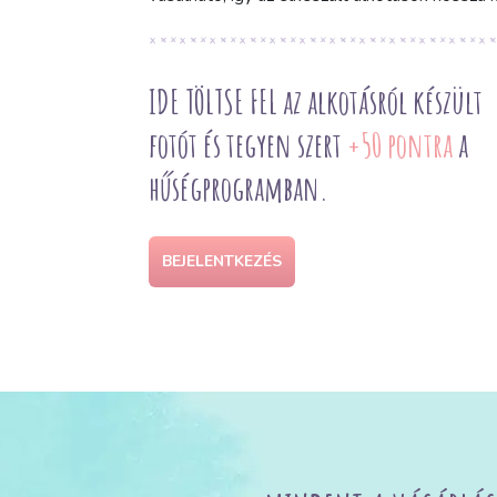
IDE TÖLTSE FEL az alkotásról készült
fotót és tegyen szert
+50 pontra
a
hűségprogramban.
BEJELENTKEZÉS