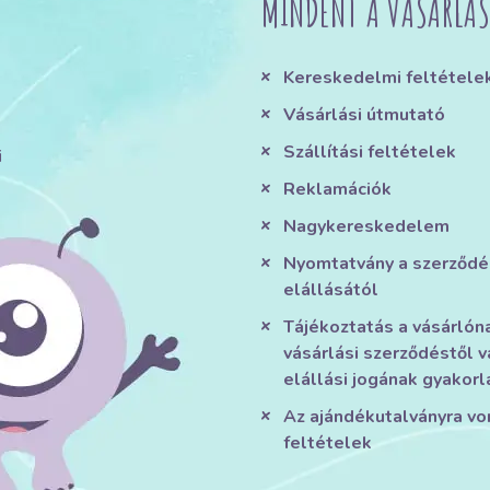
MINDENT A VÁSÁRLÁS
Kereskedelmi feltétele
Vásárlási útmutató
Szállítási feltételek
i
Reklamációk
Nagykereskedelem
Nyomtatvány a szerződé
elállásától
Tájékoztatás a vásárlón
vásárlási szerződéstől v
elállási jogának gyakorl
Az ajándékutalványra v
feltételek