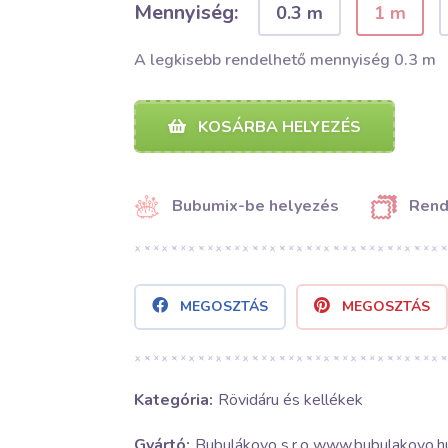
Mennyiség:
0.3 m
1 m
A legkisebb rendelhető mennyiség 0.3 m
KOSÁRBA HELYEZÉS
Bubumix-be helyezés
Rend
MEGOSZTÁS
MEGOSZTÁS
Kategória:
Rövidáru és kellékek
Gyártó:
Bubulákovo s.r.o www.bubulakovo.h