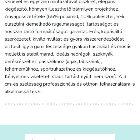
színével és egyszínű mintázatával diszkrét, elegáns
kiegészítő, könnyen illeszthető bármilyen projekthez.
Anyagösszetétele (85% poliamid, 10% poliészter, 5%
elasztán) kiemelkedő rugalmasságot, tartósságot és
hosszan tartó formaállóságot garantál. Erős, kopásálló
szerkezetet, kiváló nyúlást és gyors visszarendeződést
biztosít, így a gumi feszessége gyakori használat és mosás
mellett is stabil marad. Ideális nadrágok, szoknyák
derékrészéhez, passzékhoz (ujjak, lábszárak),
fehérneműkhöz, sportruházathoz és kiegészítőkhöz.
Kényelmes viseletet, stabil tartást nyújt, nem szorít. A 3
cm-es szélesség professzionális és otthoni felhasználásra is
alkalmassá teszi.