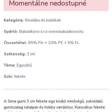
Momentálne nedostupné
Kategória:
Rövidáru és kellékek
Gyártó:
Bubulákovo s.r.o www.bubulakovo.hu
Összetétel:
85% PA + 10% PE + 5% EL
Szélesség:
3 cm
Téma:
Egyszínű
Szín:
fekete
A Sima gumi 3 cm fekete egy kiváló minőségű, sokoldalú
gumiszalag ruhaipari és hobby varráshoz. Klasszikus fekete