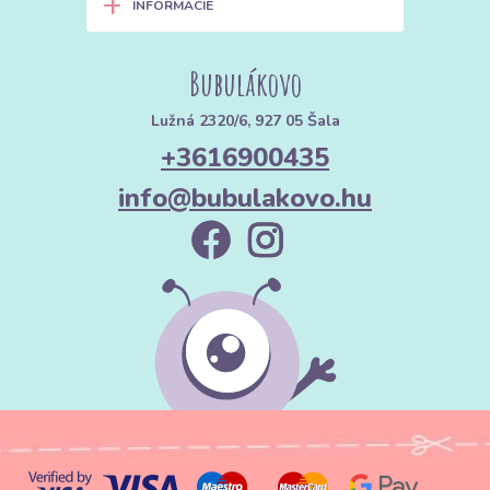
+
INFORMÁCIE
Bubulákovo
Lužná 2320/6, 927 05 Šala
+3616900435
info@bubulakovo.hu