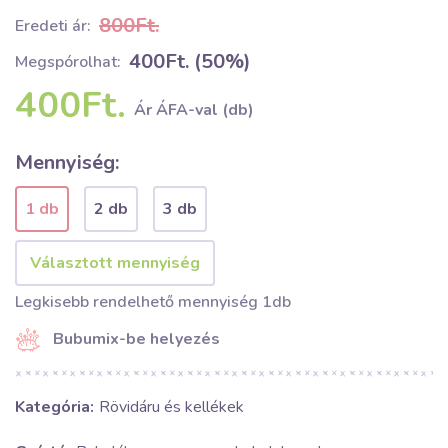
800Ft.
Eredeti ár:
400Ft. (50%)
Megspórolhat:
400Ft.
Ár ÁFA-val (db)
Mennyiség:
1 db
2 db
3 db
Legkisebb rendelhető mennyiség 1db
Bubumix-be helyezés
Kategória:
Rövidáru és kellékek