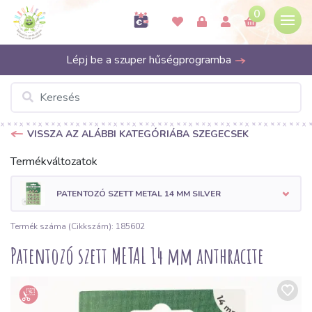
0
Lépj be a szuper hűségprogramba
VISSZA AZ ALÁBBI KATEGÓRIÁBA SZEGECSEK
Termékváltozatok
PATENTOZÓ SZETT METAL 14 MM SILVER
Termék száma (Cikkszám): 185602
Patentozó szett METAL 14 mm anthracite