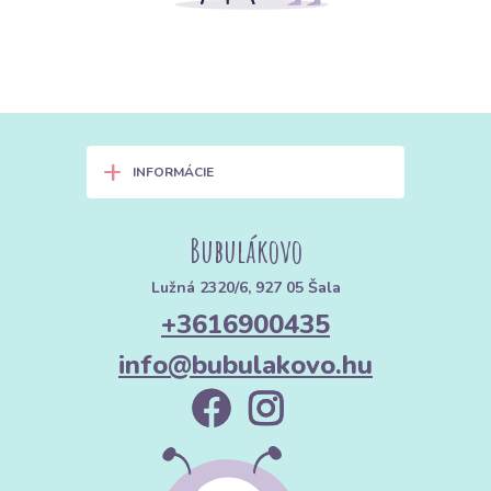
+
INFORMÁCIE
Bubulákovo
Lužná 2320/6, 927 05 Šala
+3616900435
info@bubulakovo.hu