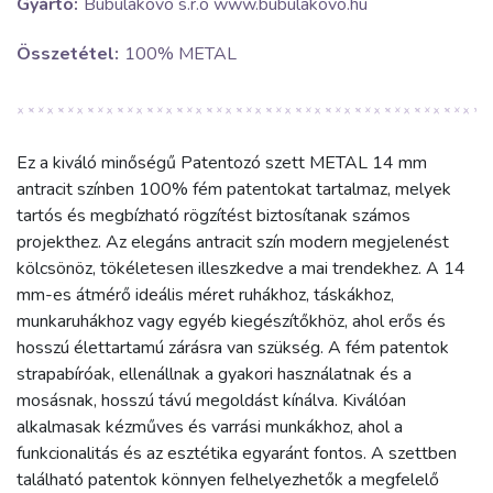
Gyártó:
Bubulákovo s.r.o www.bubulakovo.hu
Összetétel:
100% METAL
Ez a kiváló minőségű Patentozó szett METAL 14 mm
antracit színben 100% fém patentokat tartalmaz, melyek
tartós és megbízható rögzítést biztosítanak számos
projekthez. Az elegáns antracit szín modern megjelenést
kölcsönöz, tökéletesen illeszkedve a mai trendekhez. A 14
mm-es átmérő ideális méret ruhákhoz, táskákhoz,
munkaruhákhoz vagy egyéb kiegészítőkhöz, ahol erős és
hosszú élettartamú zárásra van szükség. A fém patentok
strapabíróak, ellenállnak a gyakori használatnak és a
mosásnak, hosszú távú megoldást kínálva. Kiválóan
alkalmasak kézműves és varrási munkákhoz, ahol a
funkcionalitás és az esztétika egyaránt fontos. A szettben
található patentok könnyen felhelyezhetők a megfelelő