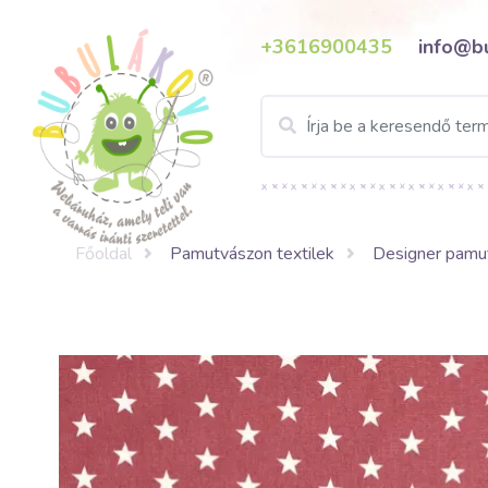
+3616900435
info@b
Főoldal
Pamutvászon textilek
Designer pamut