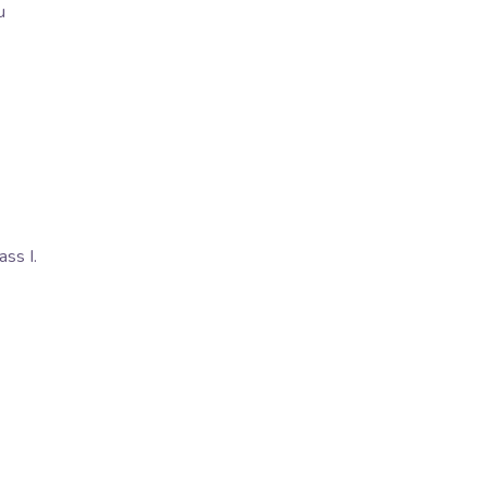
u
ss I.