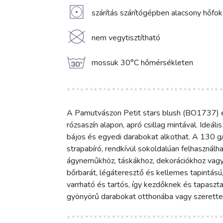
V
szárítás szárítógépben alacsony hőfo
K
nem vegytisztítható
g
mossuk 30°C hőmérsékleten
A Pamutvászon Petit stars blush (BO1737) e
rózsaszín alapon, apró csillag mintával. Ideál
bájos és egyedi darabokat alkothat. A 130 
strapabíró, rendkívül sokoldalúan felhasználh
ágyneműkhöz, táskákhoz, dekorációkhoz vag
bőrbarát, légáteresztő és kellemes tapintású,
varrható és tartós, így kezdőknek és tapaszt
gyönyörű darabokat otthonába vagy szerettei