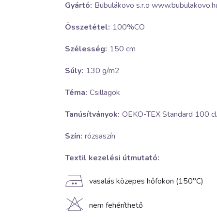
Gyártó:
Bubulákovo s.r.o www.bubulakovo.h
Összetétel:
100%CO
Szélesség:
150 cm
Súly:
130 g/m2
Téma:
Csillagok
Tanúsítványok:
OEKO-TEX Standard 100 cla
Szín:
rózsaszín
Textil kezelési útmutató:
E
vasalás közepes hőfokon (150°C)
H
nem fehéríthető