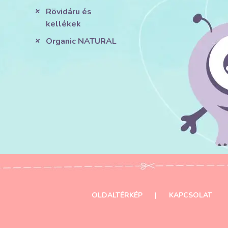
Rövidáru és
kellékek
Organic NATURAL
OLDALTÉRKÉP
|
KAPCSOLAT