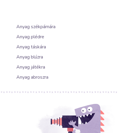
Anyag székpárnára
Anyag plédre
Anyag táskára
Anyag blúzra
Anyag játékra
Anyag abroszra