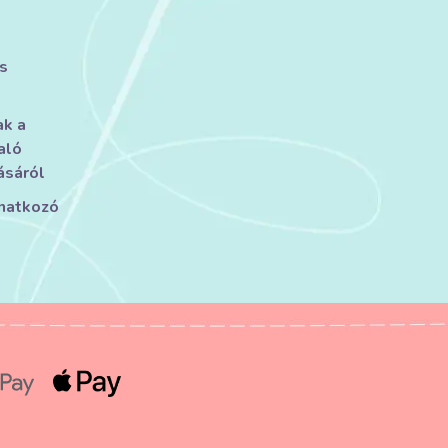
s
ak a
aló
ásáról
onatkozó