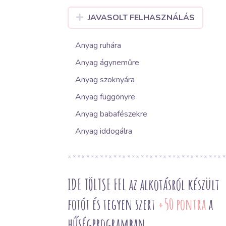
JAVASOLT FELHASZNÁLÁS
Anyag ruhára
Anyag ágyneműre
Anyag szoknyára
Anyag függönyre
Anyag babafészekre
Anyag iddogálra
IDE TÖLTSE FEL az alkotásról készült
fotót és tegyen szert
+50 pontra
a
hűségprogramban.