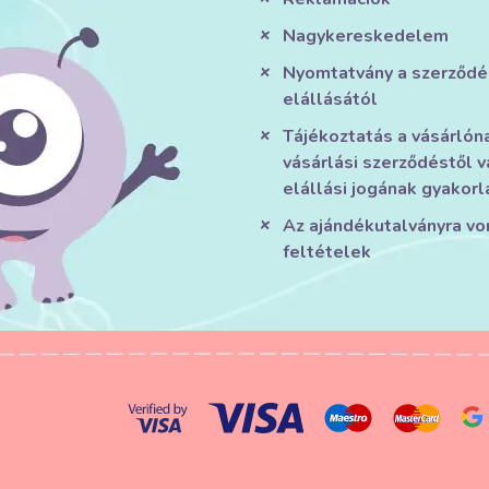
Nagykereskedelem
Nyomtatvány a szerződé
elállásától
Tájékoztatás a vásárlón
vásárlási szerződéstől v
elállási jogának gyakorl
Az ajándékutalványra v
feltételek