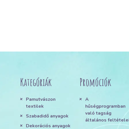
Kategóriák
Promóciók
Pamutvászon
A
textilek
hűségprogramban
való tagság
Szabadidő anyagok
általános feltétele
Dekorációs anyagok