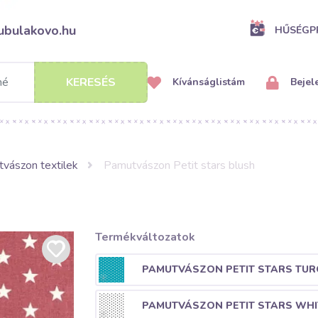
ubulakovo.hu
HŰSÉG
KERESÉS
Kívánságlistám
Bejel
vászon textilek
Pamutvászon Petit stars blush
Termékváltozatok
PAMUTVÁSZON PETIT STARS TUR
PAMUTVÁSZON PETIT STARS WHI