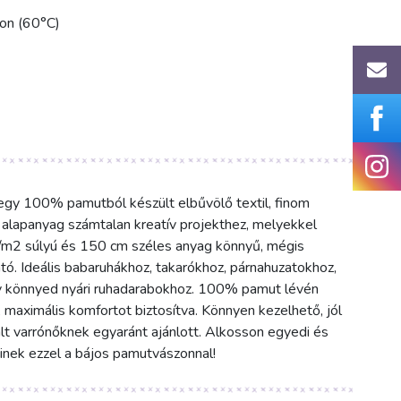
kon (60°C)
gy 100% pamutból készült elbűvölő textil, finom
is alapanyag számtalan kreatív projekthez, melyekkel
g/m2 súlyú és 150 cm széles anyag könnyű, mégis
ató. Ideális babaruhákhoz, takarókhoz, párnahuzatokhoz,
y könnyed nyári ruhadarabokhoz. 100% pamut lévén
 maximális komfortot biztosítva. Könnyen kezelhető, jól
alt varrónőknek egyaránt ajánlott. Alkosson egyedi és
nek ezzel a bájos pamutvászonnal!