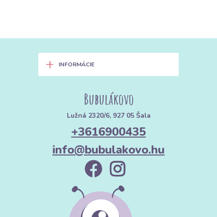
+
INFORMÁCIE
Bubulákovo
Lužná 2320/6, 927 05 Šala
+3616900435
info@bubulakovo.hu