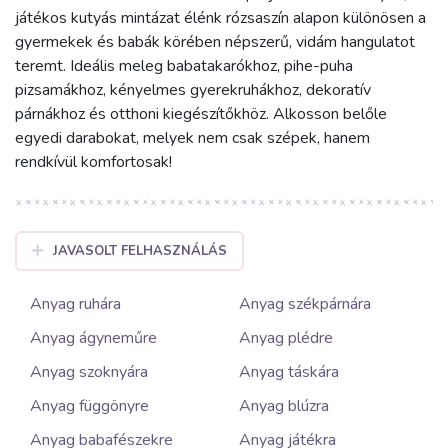
játékos kutyás mintázat élénk rózsaszín alapon különösen a
gyermekek és babák körében népszerű, vidám hangulatot
teremt. Ideális meleg babatakarókhoz, pihe-puha
pizsamákhoz, kényelmes gyerekruhákhoz, dekoratív
párnákhoz és otthoni kiegészítőkhöz. Alkosson belőle
egyedi darabokat, melyek nem csak szépek, hanem
rendkívül komfortosak!
JAVASOLT FELHASZNÁLÁS
Anyag ruhára
Anyag székpárnára
Anyag ágyneműre
Anyag plédre
Anyag szoknyára
Anyag táskára
Anyag függönyre
Anyag blúzra
Anyag babafészekre
Anyag játékra