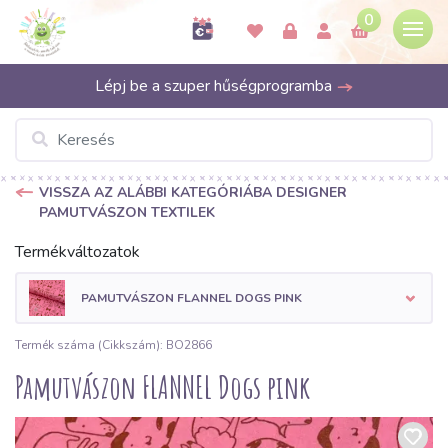
0
Lépj be a szuper hűségprogramba
VISSZA AZ ALÁBBI KATEGÓRIÁBA DESIGNER
PAMUTVÁSZON TEXTILEK
Termékváltozatok
PAMUTVÁSZON FLANNEL DOGS PINK
Termék száma (Cikkszám): BO2866
Pamutvászon FLANNEL Dogs pink