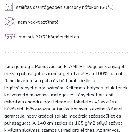
V
szárítás szárítógépben alacsony hőfokon (60°C)
K
nem vegytisztítható
g
mossuk 30°C hőmérsékleten
Ismerje meg a Pamutvászon FLANNEL Dogs pink anyagot,
mely a puhaságot és minőséget ötvözi! Ez a 100% pamut
flanel kivételesen puha és bőrbarát, ideális a
legérzékenyebb bőr számára. Kellemes, bolyhos felületének
köszönhetően azonnal meleget és kényelmet biztosít,
miközben engedi a bőrt lélegezni, tökéletes választás a
hűvösebb időszakokra. A tartós, könnyen kezelhető flanel
garantálja, hogy kreációi sokáig megőrzik szépségüket és
puhaságukat. A 140 cm széles és 165 g/m2 súlyú szövet
kiválóan alkalmas számos varrási projekthez. Az aranyos,