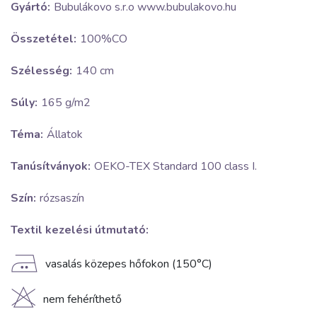
Gyártó:
Bubulákovo s.r.o www.bubulakovo.hu
Összetétel:
100%CO
Szélesség:
140 cm
Súly:
165 g/m2
Téma:
Állatok
Tanúsítványok:
OEKO-TEX Standard 100 class I.
Szín:
rózsaszín
Textil kezelési útmutató:
E
vasalás közepes hőfokon (150°C)
H
nem fehéríthető