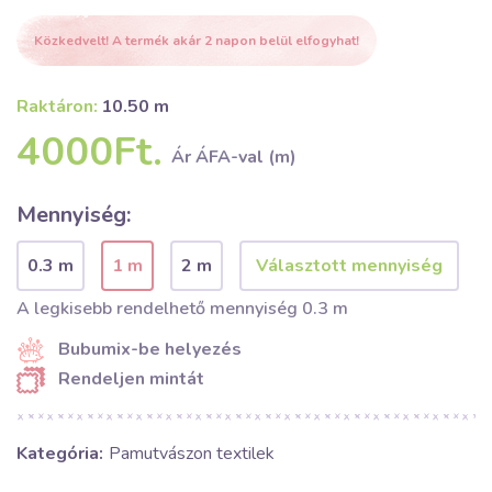
Közkedvelt! A termék akár 2 napon belül elfogyhat!
Raktáron:
10.50 m
4000Ft.
Ár ÁFA-val (m)
Mennyiség:
0.3 m
1 m
2 m
A legkisebb rendelhető mennyiség 0.3 m
Bubumix-be helyezés
Rendeljen mintát
Kategória:
Pamutvászon textilek