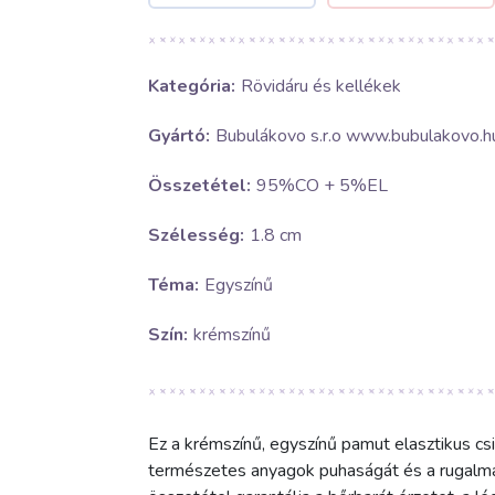
Kategória:
Rövidáru és kellékek
Gyártó:
Bubulákovo s.r.o www.bubulakovo.h
Összetétel:
95%CO + 5%EL
Szélesség:
1.8 cm
Téma:
Egyszínű
Szín:
krémszínű
Ez a krémszínű, egyszínű pamut elasztikus csi
természetes anyagok puhaságát és a rugalm