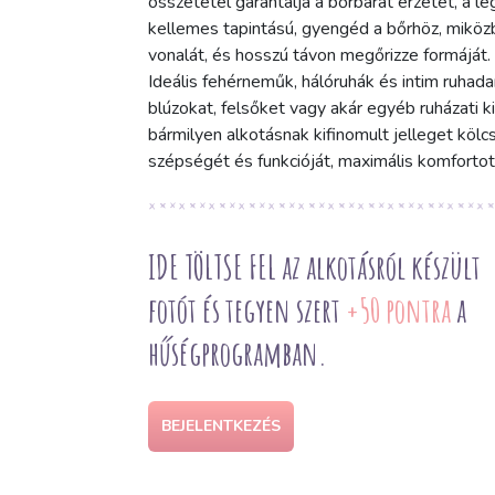
összetétel garantálja a bőrbarát érzetet, a l
kellemes tapintású, gyengéd a bőrhöz, miköz
vonalát, és hosszú távon megőrizze formáját.
Ideális fehérneműk, hálóruhák és intim ruhad
blúzokat, felsőket vagy akár egyéb ruházati 
bármilyen alkotásnak kifinomult jelleget kölc
szépségét és funkcióját, maximális komfortot 
IDE TÖLTSE FEL az alkotásról készült
fotót és tegyen szert
+50 pontra
a
hűségprogramban.
BEJELENTKEZÉS