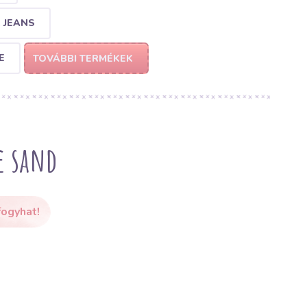
 JEANS
E
TOVÁBBI TERMÉKEK
e sand
fogyhat!