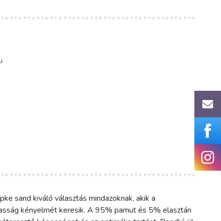
u
pke sand kiváló választás mindazoknak, akik a
asság kényelmét keresik. A 95% pamut és 5% elasztán