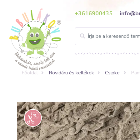
+3616900435
info@b
Főoldal
Rövidáru és kellékek
Csipke
Pamu