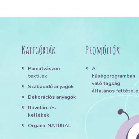
Kategóriák
Promóciók
Pamutvászon
A
textilek
hűségprogramban
való tagság
Szabadidő anyagok
általános feltétele
Dekorációs anyagok
Rövidáru és
kellékek
Organic NATURAL