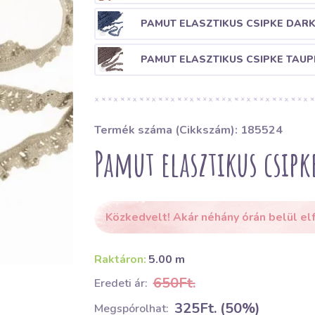
PAMUT ELASZTIKUS CSIPKE DARK
PAMUT ELASZTIKUS CSIPKE TAUP
Termék száma (Cikkszám): 185524
Pamut elasztikus csipk
Közkedvelt! Akár néhány órán belül el
Raktáron:
5.00 m
650Ft.
Eredeti ár:
325Ft. (50%)
Megspórolhat: