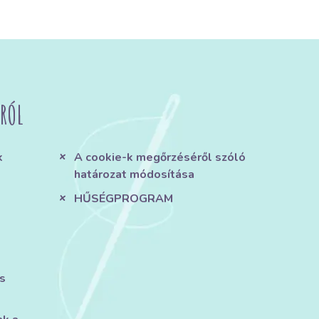
RÓL
k
A cookie-k megőrzéséről szóló
határozat módosítása
HŰSÉGPROGRAM
s