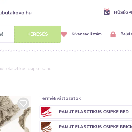
ubulakovo.hu
HŰSÉG
KERESÉS
Kívánságlistám
Bejel
t elasztikus csipke sand
Termékváltozatok
PAMUT ELASZTIKUS CSIPKE RED
PAMUT ELASZTIKUS CSIPKE BRIC