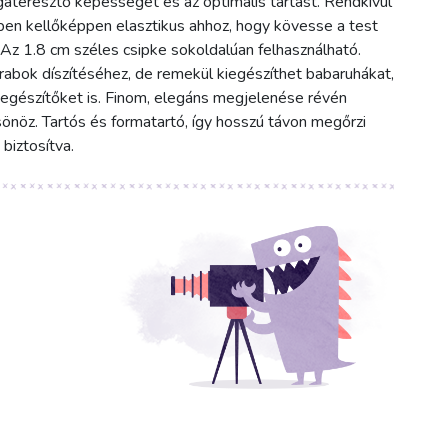
égáteresztő képességet és az optimális tartást. Rendkívül
ben kellőképpen elasztikus ahhoz, hogy kövesse a test
 Az 1.8 cm széles csipke sokoldalúan felhasználható.
arabok díszítéséhez, de remekül kiegészíthet babaruhákat,
kiegészítőket is. Finom, elegáns megjelenése révén
sönöz. Tartós és formatartó, így hosszú távon megőrzi
biztosítva.