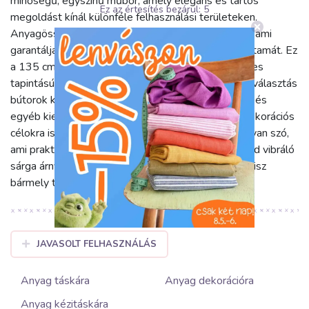
minőségű, egyszínű műbőr, amely elegáns és tartós
Ez az értesítés bezárul:
5
megoldást kínál különféle felhasználási területeken.
Anyagösszetétele 76% PVC, 2% PU és 22% PE, ami
garantálja az anyag strapabírását és hosszú élettartamát. Ez
a 135 cm széles és 400 g/m2 súlyú műbőr kellemes
tapintású, mégis ellenálló felületet biztosít. Ideális választás
bútorok kárpitozásához, divatos táskák, pénztárcák és
egyéb kiegészítők készítéséhez, de használható dekorációs
célokra is. Könnyen kezelhető, tisztítható anyagról van szó,
ami praktikus mindennapi használatra. A KARIA gold vibráló
sárga árnyalata élénkséget és modern eleganciát visz
bármely térbe vagy alkotásba.
JAVASOLT FELHASZNÁLÁS
Anyag táskára
Anyag dekorációra
Anyag kézitáskára