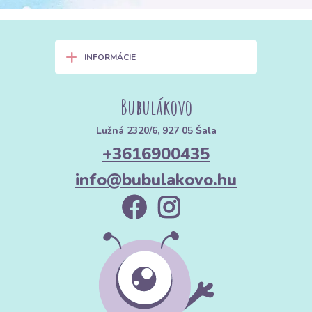
+
INFORMÁCIE
Bubulákovo
Lužná 2320/6, 927 05 Šala
+3616900435
info@bubulakovo.hu