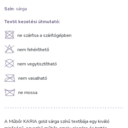
Szín:
sárga
Textil kezelési útmutató:
U
ne szárítsa a szárítógépben
H
nem fehéríthető
K
nem vegytisztítható
C
nem vasalható
d
ne mossa
A Műbőr KARIA gold sárga színű textíliája egy kiváló