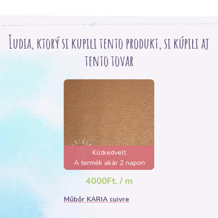
Ľudia, ktorý si kupili tento produkt, si kúpili aj
tento tovar
Közkedvelt
A termék akár 2 napon
belül elfogyhat!
4000Ft. / m
Műbőr KARIA cuivre