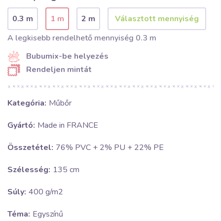
0.3 m
1 m
2 m
A legkisebb rendelhető mennyiség 0.3 m
Bubumix-be helyezés
Rendeljen mintát
Kategória:
Műbőr
Gyártó:
Made in FRANCE
Összetétel:
76% PVC + 2% PU + 22% PE
Szélesség:
135 cm
Súly:
400 g/m2
Téma:
Egyszínű