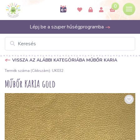
0
Lépj be a szuper hűségprogramba
VISSZA AZ ALÁBBI KATEGÓRIÁBA MŰBŐR KARIA
Termék száma (Cikkszám): UK032
Műbőr KARIA gold