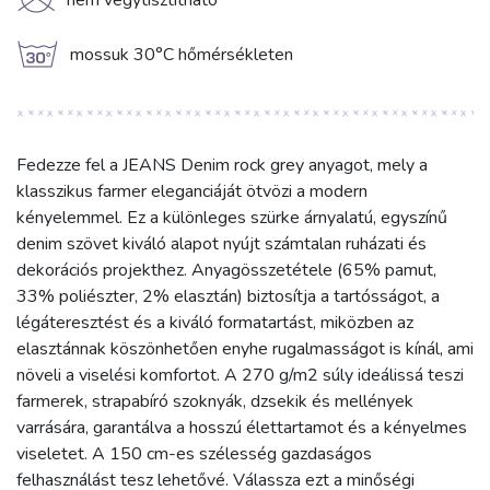
K
nem vegytisztítható
g
mossuk 30°C hőmérsékleten
Fedezze fel a JEANS Denim rock grey anyagot, mely a
klasszikus farmer eleganciáját ötvözi a modern
kényelemmel. Ez a különleges szürke árnyalatú, egyszínű
denim szövet kiváló alapot nyújt számtalan ruházati és
dekorációs projekthez. Anyagösszetétele (65% pamut,
33% poliészter, 2% elasztán) biztosítja a tartósságot, a
légáteresztést és a kiváló formatartást, miközben az
elasztánnak köszönhetően enyhe rugalmasságot is kínál, ami
növeli a viselési komfortot. A 270 g/m2 súly ideálissá teszi
farmerek, strapabíró szoknyák, dzsekik és mellények
varrására, garantálva a hosszú élettartamot és a kényelmes
viseletet. A 150 cm-es szélesség gazdaságos
felhasználást tesz lehetővé. Válassza ezt a minőségi