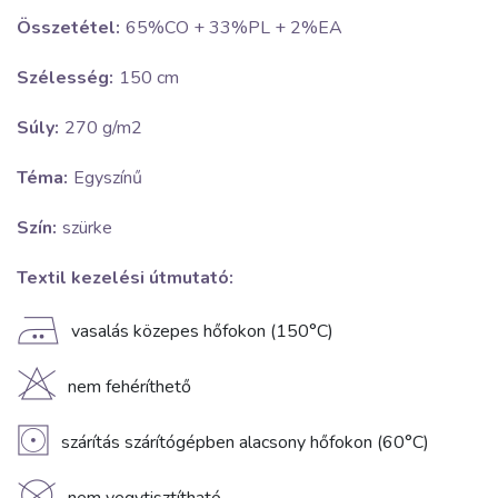
Összetétel:
65%CO + 33%PL + 2%EA
Szélesség:
150 cm
Súly:
270 g/m2
Téma:
Egyszínű
Szín:
szürke
Textil kezelési útmutató:
E
vasalás közepes hőfokon (150°C)
H
nem fehéríthető
V
szárítás szárítógépben alacsony hőfokon (60°C)