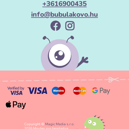
+3616900435
info@bubulakovo.hu
Copyright ©
Magic Media s.r.o.
2026 Minden jog fenntartva