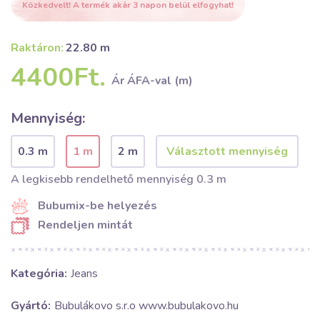
Közkedvelt! A termék akár 3 napon belül elfogyhat!
Raktáron:
22.80 m
4400Ft.
Ár ÁFA-val (m)
Mennyiség:
0.3 m
1 m
2 m
A legkisebb rendelhető mennyiség 0.3 m
Bubumix-be helyezés
Rendeljen mintát
Kategória:
Jeans
Gyártó:
Bubulákovo s.r.o www.bubulakovo.hu