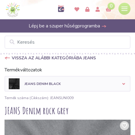
0
Lépj be a szuper hűségprogramba
VISSZA AZ ALÁBBI KATEGÓRIÁBA JEANS
Termékváltozatok
JEANS DENIM BLACK
Termék száma (Cikkszám): JEANSUNI009
JEANS Denim rock grey