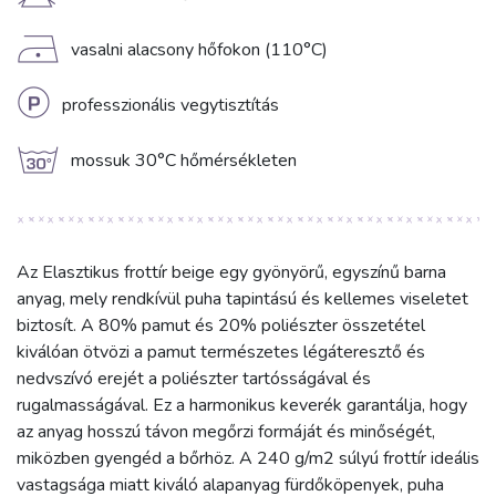
H
D
vasalni alacsony hőfokon (110°C)
L
professzionális vegytisztítás
g
mossuk 30°C hőmérsékleten
Az Elasztikus frottír beige egy gyönyörű, egyszínű barna
anyag, mely rendkívül puha tapintású és kellemes viseletet
biztosít. A 80% pamut és 20% poliészter összetétel
kiválóan ötvözi a pamut természetes légáteresztő és
nedvszívó erejét a poliészter tartósságával és
rugalmasságával. Ez a harmonikus keverék garantálja, hogy
az anyag hosszú távon megőrzi formáját és minőségét,
miközben gyengéd a bőrhöz. A 240 g/m2 súlyú frottír ideális
vastagsága miatt kiváló alapanyag fürdőköpenyek, puha