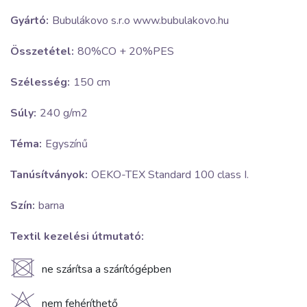
Gyártó:
Bubulákovo s.r.o www.bubulakovo.hu
Összetétel:
80%CO + 20%PES
Szélesség:
150 cm
Súly:
240 g/m2
Téma:
Egyszínű
Tanúsítványok:
OEKO-TEX Standard 100 class I.
Szín:
barna
Textil kezelési útmutató:
U
ne szárítsa a szárítógépben
nem fehéríthető