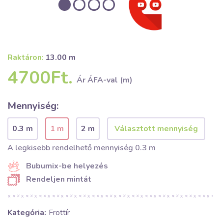
Raktáron:
13.00 m
4700Ft.
Ár ÁFA-val (m)
Mennyiség:
0.3 m
1 m
2 m
A legkisebb rendelhető mennyiség 0.3 m
Bubumix-be helyezés
Rendeljen mintát
Kategória:
Frottír