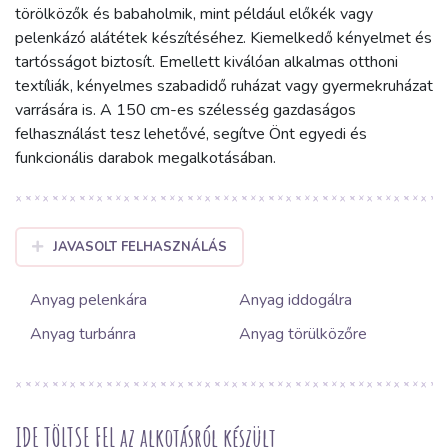
törölközők és babaholmik, mint például előkék vagy
pelenkázó alátétek készítéséhez. Kiemelkedő kényelmet és
tartósságot biztosít. Emellett kiválóan alkalmas otthoni
textíliák, kényelmes szabadidő ruházat vagy gyermekruházat
varrására is. A 150 cm-es szélesség gazdaságos
felhasználást tesz lehetővé, segítve Önt egyedi és
funkcionális darabok megalkotásában.
JAVASOLT FELHASZNÁLÁS
Anyag pelenkára
Anyag iddogálra
Anyag turbánra
Anyag törülközőre
IDE TÖLTSE FEL az alkotásról készült