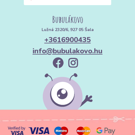
Bubulákovo
Lužná 2320/6, 927 05 Šala
+3616900435
info@bubulakovo.hu