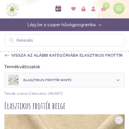
0
Lépj be a szuper hűségprogramba
VISSZA AZ ALÁBBI KATEGÓRIÁBA ELASZTIKUS FROTTÍR
Termékváltozatok
ELASZTIKUS FROTTÍR WHITE
Termék száma (Cikkszám): LNU0073
Elasztikus frottír beige