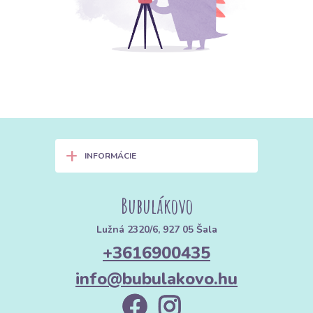
+
INFORMÁCIE
Bubulákovo
Lužná 2320/6, 927 05 Šala
+3616900435
info@bubulakovo.hu