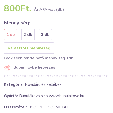
800Ft.
Ár ÁFA-val (db)
Mennyiség:
1 db
2 db
3 db
Legkisebb rendelhető mennyiség 1db
Bubumix-be helyezés
Kategória:
Rövidáru és kellékek
Gyártó:
Bubulákovo s.r.o www.bubulakovo.hu
Összetétel:
95% PE + 5% METAL