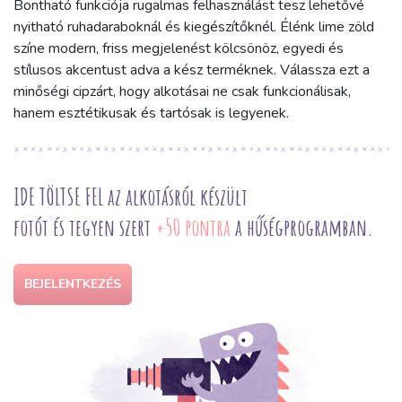
Bontható funkciója rugalmas felhasználást tesz lehetővé
nyitható ruhadaraboknál és kiegészítőknél. Élénk lime zöld
színe modern, friss megjelenést kölcsönöz, egyedi és
stílusos akcentust adva a kész terméknek. Válassza ezt a
minőségi cipzárt, hogy alkotásai ne csak funkcionálisak,
hanem esztétikusak és tartósak is legyenek.
IDE TÖLTSE FEL az alkotásról készült
fotót és tegyen szert
+50 pontra
a hűségprogramban.
BEJELENTKEZÉS