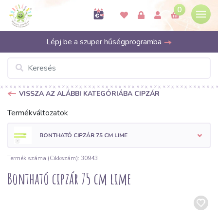
0
Lépj be a szuper hűségprogramba
VISSZA AZ ALÁBBI KATEGÓRIÁBA CIPZÁR
Termékváltozatok
BONTHATÓ CIPZÁR 75 CM LIME
Termék száma (Cikkszám): 30943
Bontható cipzár 75 cm lime