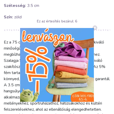
Szélesség:
3.5 cm
Szín:
zöld
Ez az értesítés bezárul:
5
Ez a 75 cm hosszú, élénk lime zöld bontható cipzár kiváló
minőségű és rendkívül tartós kiegészítő, amely
megbízhatóságot nyújt bármilyen textilipari projekthez.
Szalagja 95% poliészterből készül, ami garancia a kiváló
szakítószilárdságra és a hosszan tartó használatra. Az 5%
fém tartalom a robusztus fogazatot biztosítja, mely
könnyed, zökkenőmentes záródást és stabil tartást garantál.
A 3.5 cm-es szélesség a cipzár masszív jellegét
hangsúlyozza, ideális erősebb rögzítést igénylő
alkalmazásokhoz. Kifejezetten ajánlott kabátokhoz,
mellényekhez, sportruházathoz, hátizsákokhoz és kültéri
felszerelésekhez, ahol az ellenállóság elengedhetetlen.