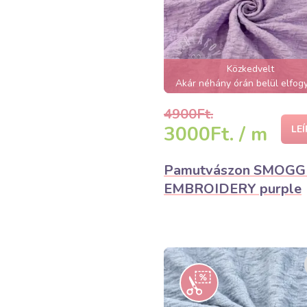
Közkedvelt
Akár néhány órán belül elfogy
4900Ft.
3000Ft. / m
LE
Pamutvászon SMOG
EMBROIDERY purple