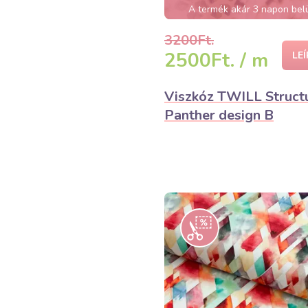
A termék akár 3 napon bel
elfogyhat!
3200Ft.
2500Ft. / m
LE
Viszkóz TWILL Struct
Panther design B