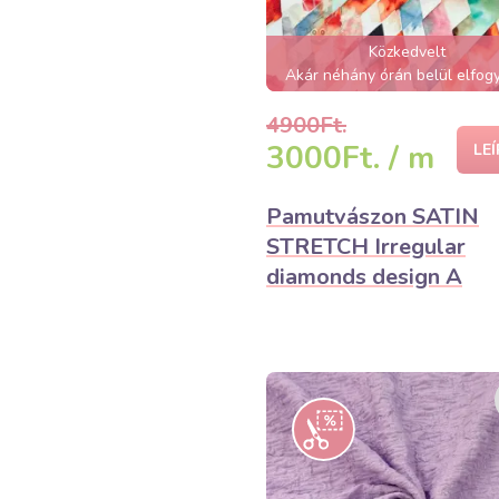
Közkedvelt
Akár néhány órán belül elfogy
4900Ft.
3000Ft. / m
LE
Pamutvászon SATIN
STRETCH Irregular
diamonds design A