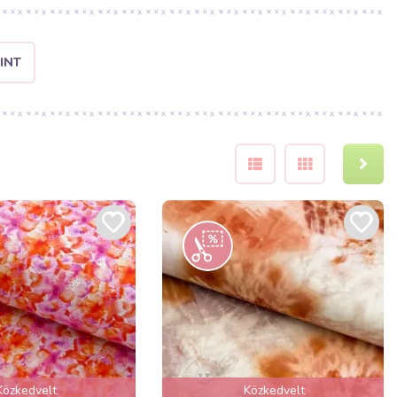
INT
Közkedvelt
Közkedvelt