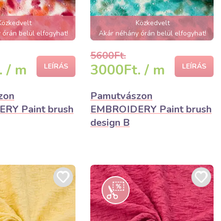
Közkedvelt
Közkedvelt
órán belül elfogyhat!
Akár néhány órán belül elfogyhat!
5600Ft.
 / m
3000Ft. / m
LEÍRÁS
LEÍRÁS
zon
Pamutvászon
RY Paint brush
EMBROIDERY Paint brush
design B