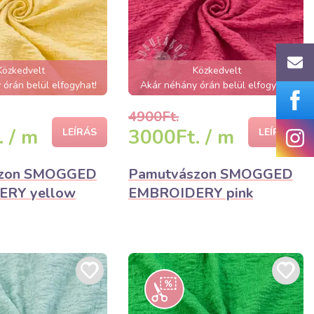
Közkedvelt
Közkedvelt
órán belül elfogyhat!
Akár néhány órán belül elfogyhat!
4900Ft.
 / m
3000Ft. / m
LEÍRÁS
LEÍRÁS
szon SMOGGED
Pamutvászon SMOGGED
RY yellow
EMBROIDERY pink