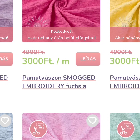
Közkedvelt
hat!
Akár néhány órán belül elfogyhat!
Akár néhány 
4900Ft.
4900Ft.
3000Ft. / m
3000Ft.
ÍRÁS
LEÍRÁS
GED
Pamutvászon SMOGGED
Pamutvá
EMBROIDERY fuchsia
EMBROIDE