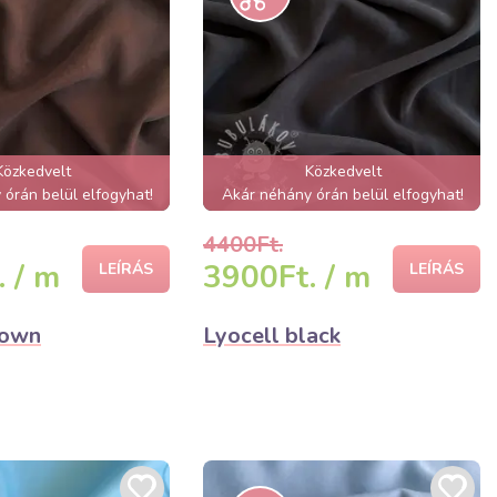
Közkedvelt
Közkedvelt
órán belül elfogyhat!
Akár néhány órán belül elfogyhat!
4400Ft.
 / m
3900Ft. / m
LEÍRÁS
LEÍRÁS
rown
Lyocell black