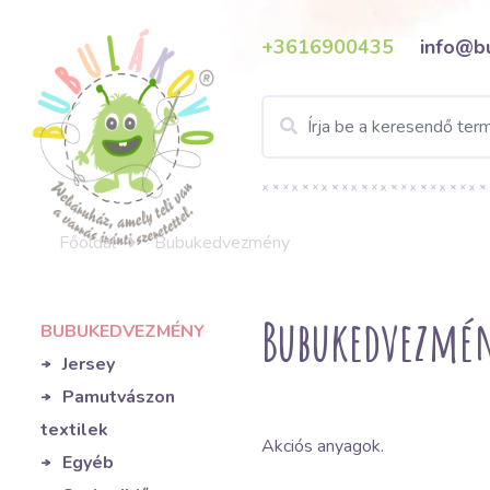
+3616900435
info@b
Főoldal
Bubukedvezmény
Bubukedvezmé
BUBUKEDVEZMÉNY
Jersey
Pamutvászon
textilek
Akciós anyagok.
Egyéb