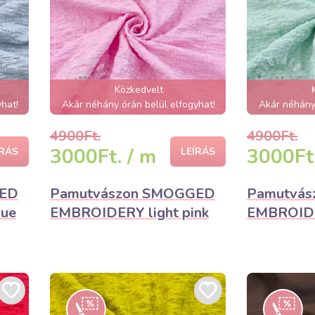
Közkedvelt
hat!
Akár néhány órán belül elfogyhat!
Akár néhány 
4900Ft.
4900Ft.
3000Ft. / m
3000Ft.
ÍRÁS
LEÍRÁS
GED
Pamutvászon SMOGGED
Pamutvá
ue
EMBROIDERY light pink
EMBROIDE