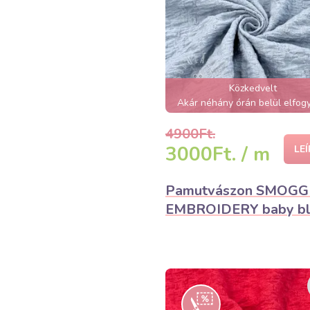
Közkedvelt
Akár néhány órán belül elfogy
4900Ft.
3000Ft. / m
LE
Pamutvászon SMOG
EMBROIDERY baby bl