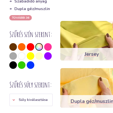
Szabadidő anyag
Dupla géz/muszlin
TOVÁBBI 36
Szűrés szín szerint:
Jersey
Szűrés súly szerint:
Súly kiválasztása
Dupla géz/muszli