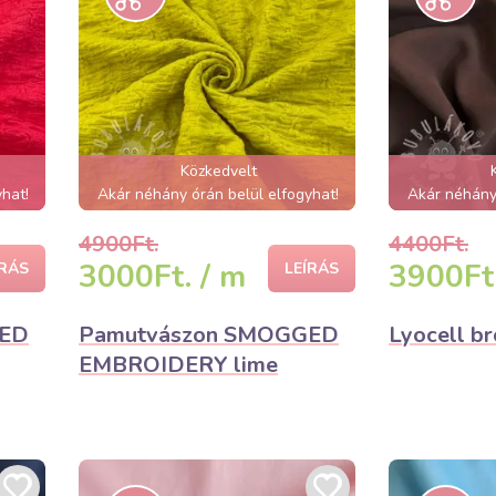
Közkedvelt
hat!
Akár néhány órán belül elfogyhat!
Akár néhány 
4900Ft.
4400Ft.
3000Ft. / m
3900Ft.
ÍRÁS
LEÍRÁS
GED
Pamutvászon SMOGGED
Lyocell b
EMBROIDERY lime