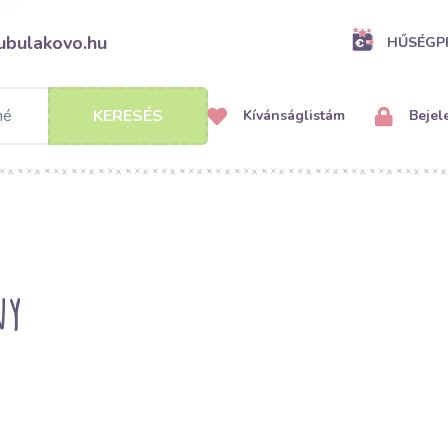
ubulakovo.hu
HŰSÉG
KERESÉS
Kívánságlistám
Bejel
ny