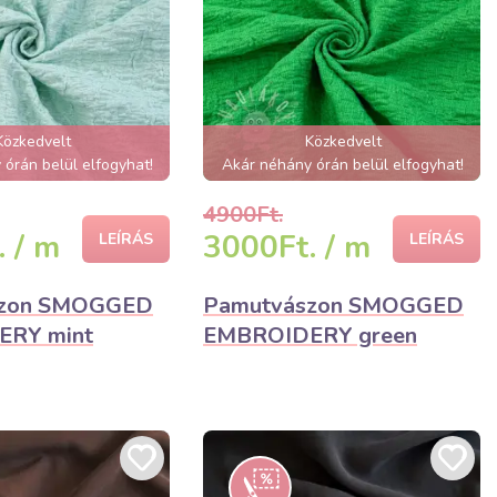
Közkedvelt
Közkedvelt
órán belül elfogyhat!
Akár néhány órán belül elfogyhat!
4900Ft.
 / m
3000Ft. / m
LEÍRÁS
LEÍRÁS
szon SMOGGED
Pamutvászon SMOGGED
RY mint
EMBROIDERY green