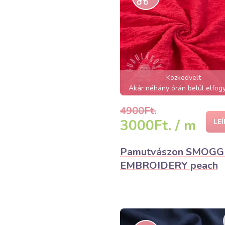
Közkedvelt
Akár néhány órán belül elfogy
4900Ft.
3000Ft. / m
LE
Pamutvászon SMOG
EMBROIDERY peach