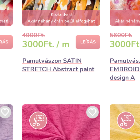
Közkedvelt
hat!
Akár néhány órán belül elfogyhat!
Akár néhány 
4900Ft.
5600Ft.
3000Ft. / m
3000Ft.
ÍRÁS
LEÍRÁS
Pamutvászon SATIN
Pamutvás
STRETCH Abstract paint
EMBROIDE
design A