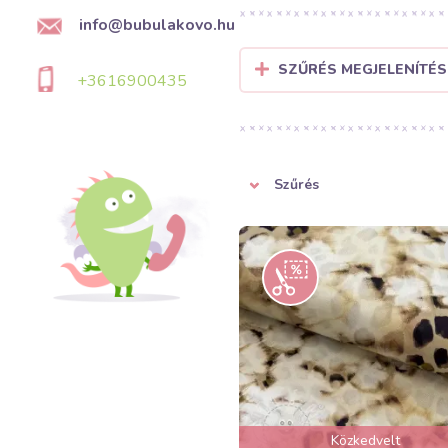
info@bubulakovo.hu
SZŰRÉS MEGJELENÍTÉS
+3616900435
Szűrés
Közkedvelt