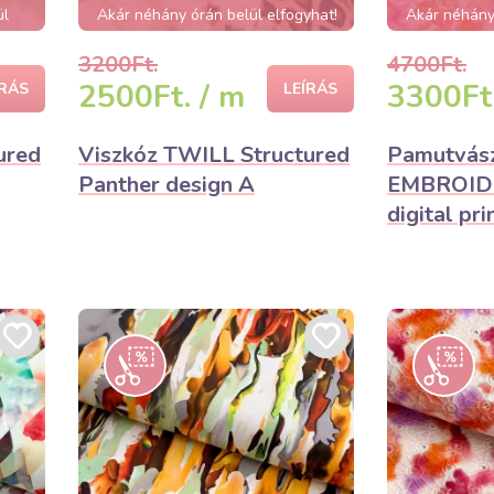
ül
Akár néhány órán belül elfogyhat!
Akár néhány 
3200Ft.
4700Ft.
2500Ft. / m
3300Ft.
ÍRÁS
LEÍRÁS
ured
Viszkóz TWILL Structured
Pamutvás
Panther design A
EMBROIDE
digital pri