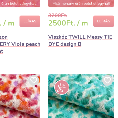
órán belül elfogyhat!
Akár néhány órán belül elfogyhat!
3200Ft.
 / m
2500Ft. / m
LEÍRÁS
LEÍRÁS
zon
Viszkóz TWILL Messy TIE
RY Viola peach
DYE design B
nt