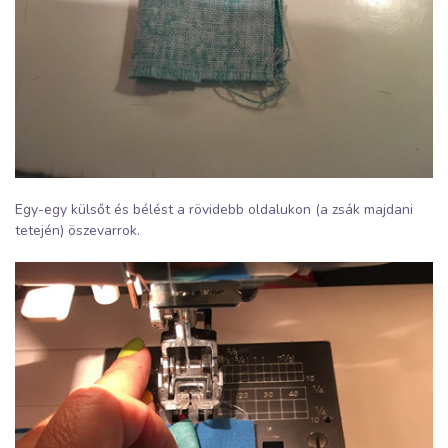
Egy-egy külsőt és bélést a rövidebb oldalukon (a zsák majdani
tetején) öszevarrok.