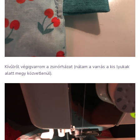
Kívűlről végigvarrom a zsinórházat (nálam a varrás a kis lyukak
alatt megy közvetlenül).