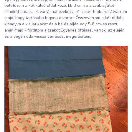
beletűzöm a két külső oldal közé, kb 3 cm-re a zsák aljától
mindkét oldalra. A varrásnál ezeket a részeket többször átvarrom
majd, hogy tartósabb legyen a varrat. Összevarrom a két oldalt,
kihagyva a kis lyukakat és a bélés alján egy 5-8 cm-es részt,
amin majd kifordítom a zsákot.Egyenes öltéssel varrok, az elején
és a végén oda-vissza varrással megerősítem.