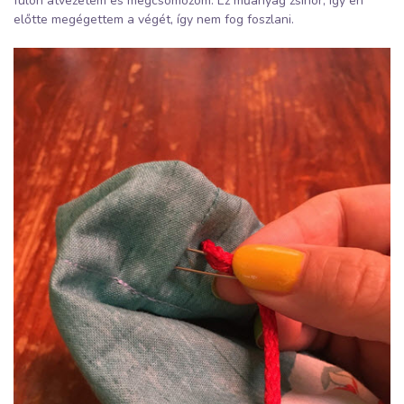
fülön átvezetem és megcsomózom. Ez műanyag zsinór, így én
előtte megégettem a végét, így nem fog foszlani.