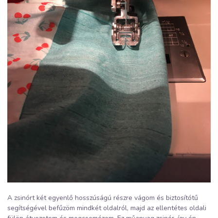
A zsinórt két egyenlő hosszúságú részre vágom és biztosítótű
segítségével befűzöm mindkét oldalról, majd az ellentétes oldali