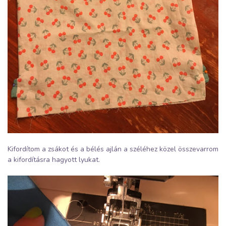
Kifordítom a zsákot és a bélés ajlán a széléhez közel összevarrom
a kifordításra hagyott lyukat.