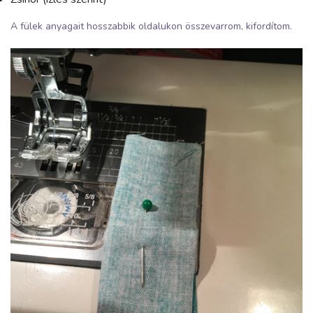
A fülek anyagait hosszabbik oldalukon összevarrom, kifordítom.