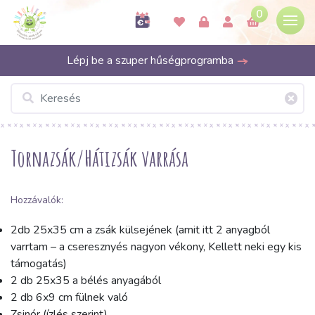
0
Lépj be a szuper hűségprogramba
Tornazsák/Hátizsák varrása
Hozzávalók:
2db 25x35 cm a zsák külsejének (amit itt 2 anyagból
varrtam – a cseresznyés nagyon vékony, Kellett neki egy kis
támogatás)
2 db 25x35 a bélés anyagából
2 db 6x9 cm fülnek való
Zsinór (ízlés szerint)