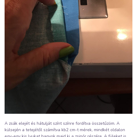
A zsák elejét és hátulját színt színre fordítva összetűzöm. A
külsején a tetejétől számítva kb2 cm-t mérek, mindkét oldalon
egy-egy kis lyukat hagyok majd ki a zsinór részére. A füleket is