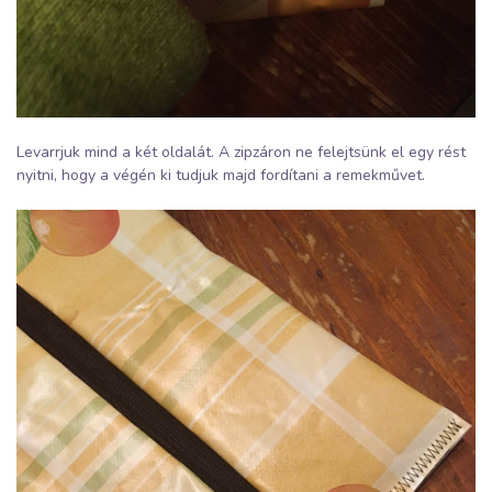
Levarrjuk mind a két oldalát. A zipzáron ne felejtsünk el egy rést
nyitni, hogy a végén ki tudjuk majd fordítani a remekművet.