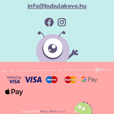
info@bubulakovo.hu
Copyright ©
Magic Media s.r.o.