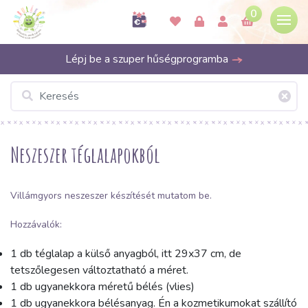
0
Lépj be a szuper hűségprogramba
Neszeszer téglalapokból
Villámgyors neszeszer készítését mutatom be.
Hozzávalók:
1 db téglalap a külső anyagból, itt 29x37 cm, de
tetszőlegesen változtatható a méret.
1 db ugyanekkora méretű bélés (vlies)
1 db ugyanekkora bélésanyag. Én a kozmetikumokat szállító