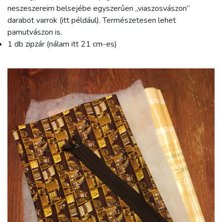
neszeszereim belsejébe egyszerűen „viaszosvászon”
darabot varrok (itt például). Természetesen lehet
pamutvászon is.
1 db zipzár (nálam itt 21 cm-es)