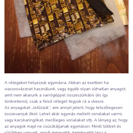
A rétegeket helyezzük egymásra. Abban az esetben ha
viaszosvásznat használunk, vagy egyéb olyan vízhatlan anyagot,
amit nem akarunk a varrógéppel összeszúrkálni (és így
tönkretenni), csak a felső réteget tegyük rá a vliesre.
Az anyagokat „letűzzük”, ami annyit jelent, hogy tetszőlegesen
összevarrjuk őket. Lehet akár egymás mellett vonalakat varrni,
vagy kacskaringókat, merőleges vonalakat stb. A lényeg az, hogy
az anyagok majd ne csúszkáljanak egymáson. Minél többet és
sűrűbben varrunk, annál merevebb, keményebb lesz a