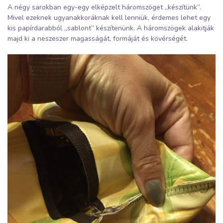
A négy sarokban egy-egy elképzelt háromszöget „készítünk”.
Mivel ezeknek ugyanakkoráknak kell lenniük, érdemes lehet egy
kis papírdarabból „sablont” készítenünk. A háromszögek alakitják
majd ki a neszeszer magasságát, formáját és kövérségét.