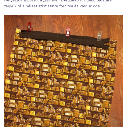
Helyezzük a zipzárt a „színére” a téglalap rövidebb oldalára,
tegyük rá a bélést színt színre forditva és varrjuk oda.