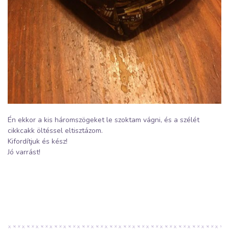
Én ekkor a kis háromszögeket le szoktam vágni, és a szélét
cikkcakk öltéssel eltisztázom.
Kifordítjuk és kész!
Jó varrást!