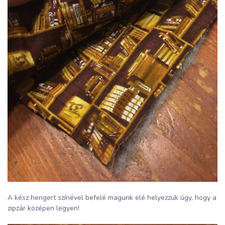
A kész hengert színével befelé magunk elé helyezzük úgy, hogy a
zipzár középen legyen!