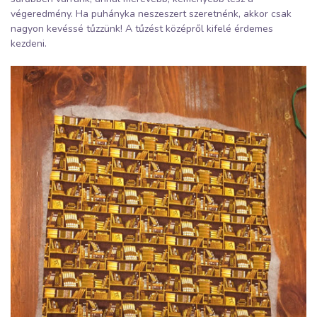
végeredmény. Ha puhányka neszeszert szeretnénk, akkor csak
nagyon kevéssé tűzzünk! A tűzést középről kifelé érdemes
kezdeni.