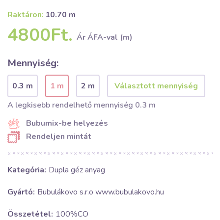
Raktáron:
10.70 m
4800Ft.
Ár ÁFA-val (m)
Mennyiség:
0.3 m
1 m
2 m
A legkisebb rendelhető mennyiség 0.3 m
Bubumix-be helyezés
Rendeljen mintát
Kategória:
Dupla géz anyag
Gyártó:
Bubulákovo s.r.o www.bubulakovo.hu
Összetétel:
100%CO