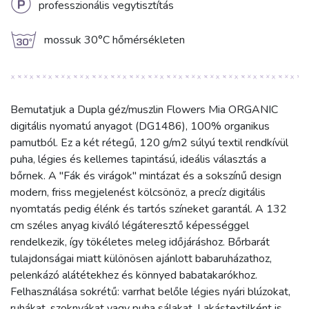
L
professzionális vegytisztítás
g
mossuk 30°C hőmérsékleten
Bemutatjuk a Dupla géz/muszlin Flowers Mia ORGANIC
digitális nyomatú anyagot (DG1486), 100% organikus
pamutból. Ez a két rétegű, 120 g/m2 súlyú textil rendkívül
puha, légies és kellemes tapintású, ideális választás a
bőrnek. A "Fák és virágok" mintázat és a sokszínű design
modern, friss megjelenést kölcsönöz, a precíz digitális
nyomtatás pedig élénk és tartós színeket garantál. A 132
cm széles anyag kiváló légáteresztő képességgel
rendelkezik, így tökéletes meleg időjáráshoz. Bőrbarát
tulajdonságai miatt különösen ajánlott babaruházathoz,
pelenkázó alátétekhez és könnyed babatakarókhoz.
Felhasználása sokrétű: varrhat belőle légies nyári blúzokat,
ruhákat, szoknyákat vagy puha sálakat. Lakástextilként is