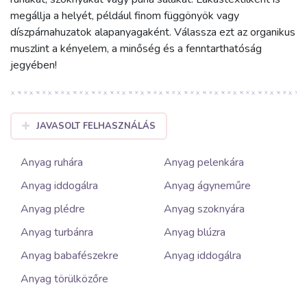
megállja a helyét, például finom függönyök vagy
díszpárnahuzatok alapanyagaként. Válassza ezt az organikus
muszlint a kényelem, a minőség és a fenntarthatóság
jegyében!
JAVASOLT FELHASZNÁLÁS
Anyag ruhára
Anyag pelenkára
Anyag iddogálra
Anyag ágyneműre
Anyag plédre
Anyag szoknyára
Anyag turbánra
Anyag blúzra
Anyag babafészekre
Anyag iddogálra
Anyag törülközőre