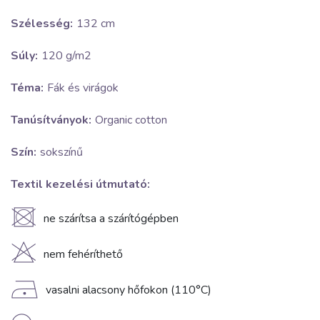
Szélesség:
132 cm
Súly:
120 g/m2
Téma:
Fák és virágok
Tanúsítványok:
Organic cotton
Szín:
sokszínű
Textil kezelési útmutató:
U
ne szárítsa a szárítógépben
H
nem fehéríthető
D
vasalni alacsony hőfokon (110°C)