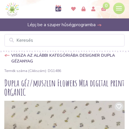
0
Lépj be a szuper hűségprogramba
VISSZA AZ ALÁBBI KATEGÓRIÁBA DESIGNER DUPLA
GÉZANYAG
Termék száma (Cikkszám): DG1486
Dupla géz/muszlin Flowers Mia digital print
ORGANIC