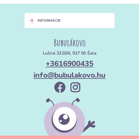
+
INFORMÁCIE
Bubulákovo
Lužná 2320/6, 927 05 Šala
+3616900435
info@bubulakovo.hu