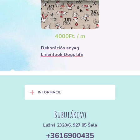
4000Ft. / m
Dekorációs anyag
Linenlook Dogs life
+
INFORMÁCIE
Bubulákovo
Lužná 2320/6, 927 05 Šala
+3616900435