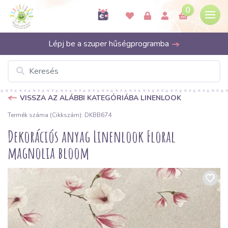
0
Lépj be a szuper hűségprogramba
VISSZA AZ ALÁBBI KATEGÓRIÁBA LINENLOOK
Termék száma (Cikkszám): DKBB674
Dekorációs anyag Linenlook Floral
magnolia bloom