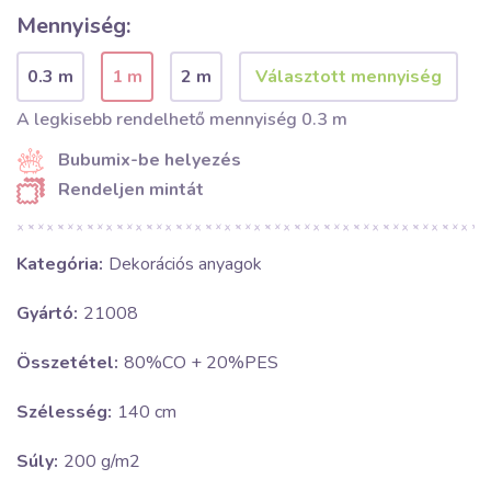
Mennyiség:
0.3 m
1 m
2 m
A legkisebb rendelhető mennyiség 0.3 m
Bubumix-be helyezés
Rendeljen mintát
Kategória:
Dekorációs anyagok
Gyártó:
21008
Összetétel:
80%CO + 20%PES
Szélesség:
140 cm
Súly:
200 g/m2