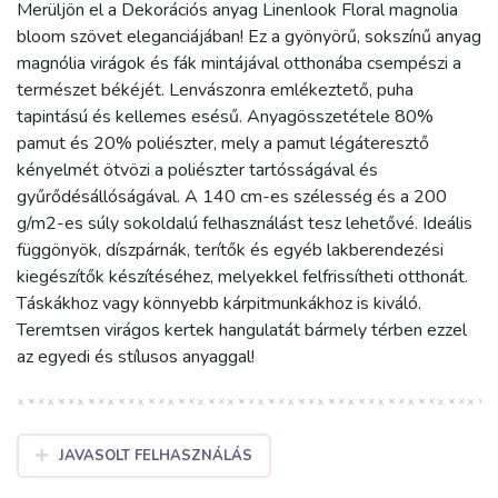
Merüljön el a Dekorációs anyag Linenlook Floral magnolia
bloom szövet eleganciájában! Ez a gyönyörű, sokszínű anyag
magnólia virágok és fák mintájával otthonába csempészi a
természet békéjét. Lenvászonra emlékeztető, puha
tapintású és kellemes esésű. Anyagösszetétele 80%
pamut és 20% poliészter, mely a pamut légáteresztő
kényelmét ötvözi a poliészter tartósságával és
gyűrődésállóságával. A 140 cm-es szélesség és a 200
g/m2-es súly sokoldalú felhasználást tesz lehetővé. Ideális
függönyök, díszpárnák, terítők és egyéb lakberendezési
kiegészítők készítéséhez, melyekkel felfrissítheti otthonát.
Táskákhoz vagy könnyebb kárpitmunkákhoz is kiváló.
Teremtsen virágos kertek hangulatát bármely térben ezzel
az egyedi és stílusos anyaggal!
JAVASOLT FELHASZNÁLÁS