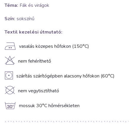
Téma:
Fák és virágok
Szín:
sokszínű
Textil kezelési útmutató:
E
vasalás közepes hőfokon (150°C)
H
nem fehéríthető
V
szárítás szárítógépben alacsony hőfokon (60°C)
K
nem vegytisztítható
g
mossuk 30°C hőmérsékleten