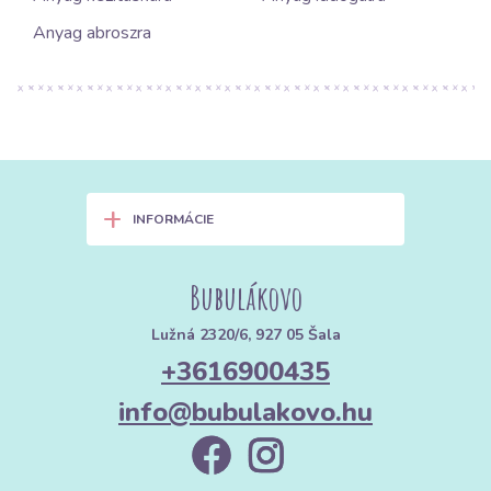
Anyag abroszra
+
INFORMÁCIE
Bubulákovo
Lužná 2320/6, 927 05 Šala
+3616900435
info@bubulakovo.hu