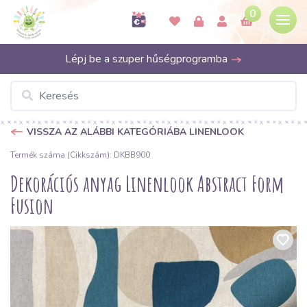
0
Lépj be a szuper hűségprogramba
VISSZA AZ ALÁBBI KATEGÓRIÁBA LINENLOOK
Termék száma (Cikkszám): DKBB900
Dekorációs anyag Linenlook Abstract Form
Fusion