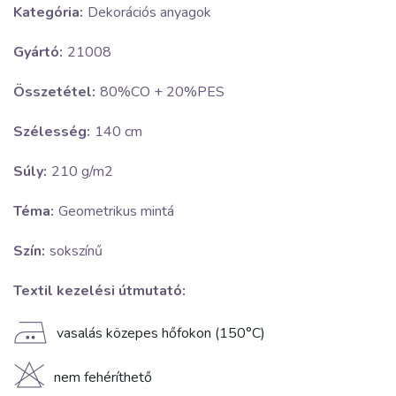
Kategória:
Dekorációs anyagok
Gyártó:
21008
Összetétel:
80%CO + 20%PES
Szélesség:
140 cm
Súly:
210 g/m2
Téma:
Geometrikus mintá
Szín:
sokszínű
Textil kezelési útmutató:
E
vasalás közepes hőfokon (150°C)
H
nem fehéríthető