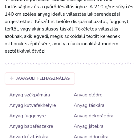
tartóssághoz és a gyűrődésállósághoz. A 210 g/m² súlyú és
140 cm széles anyag ideális választás lakberendezési
projektekhez. Készíthet belőle díszpárnahuzatot, függönyt,
terítőt, vagy akár stílusos táskát. Tökéletes választás
azoknak, akik egyedi, mégis sokoldalú textilt keresnek
otthonuk szépítésére, amely a funkcionalitást modern
esztétikával ötvözi.
JAVASOLT FELHASZNÁLÁS
Anyag székpárnára
Anyag plédre
Anyag kutyafekhelyre
Anyag táskára
Anyag függönyre
Anyag dekorációra
Anyag babafészekre
Anyag játékra
Anyag kézitáskára
Anyag iddogálra