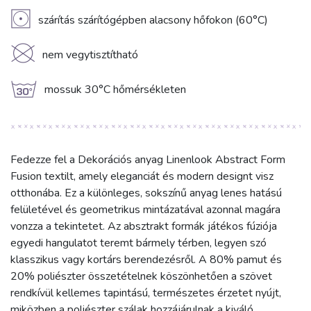
V
szárítás szárítógépben alacsony hőfokon (60°C)
K
nem vegytisztítható
g
mossuk 30°C hőmérsékleten
Fedezze fel a Dekorációs anyag Linenlook Abstract Form
Fusion textilt, amely eleganciát és modern designt visz
otthonába. Ez a különleges, sokszínű anyag lenes hatású
felületével és geometrikus mintázatával azonnal magára
vonzza a tekintetet. Az absztrakt formák játékos fúziója
egyedi hangulatot teremt bármely térben, legyen szó
klasszikus vagy kortárs berendezésről. A 80% pamut és
20% poliészter összetételnek köszönhetően a szövet
rendkívül kellemes tapintású, természetes érzetet nyújt,
miközben a poliészter szálak hozzájárulnak a kiváló