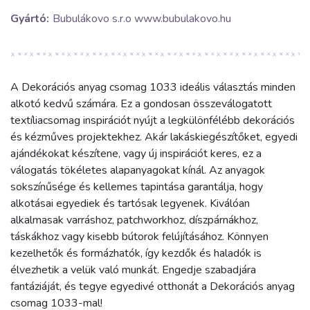
Gyártó:
Bubulákovo s.r.o www.bubulakovo.hu
A Dekorációs anyag csomag 1033 ideális választás minden
alkotó kedvű számára. Ez a gondosan összeválogatott
textíliacsomag inspirációt nyújt a legkülönfélébb dekorációs
és kézműves projektekhez. Akár lakáskiegészítőket, egyedi
ajándékokat készítene, vagy új inspirációt keres, ez a
válogatás tökéletes alapanyagokat kínál. Az anyagok
sokszínűsége és kellemes tapintása garantálja, hogy
alkotásai egyediek és tartósak legyenek. Kiválóan
alkalmasak varráshoz, patchworkhoz, díszpárnákhoz,
táskákhoz vagy kisebb bútorok felújításához. Könnyen
kezelhetők és formázhatók, így kezdők és haladók is
élvezhetik a velük való munkát. Engedje szabadjára
fantáziáját, és tegye egyedivé otthonát a Dekorációs anyag
csomag 1033-mal!