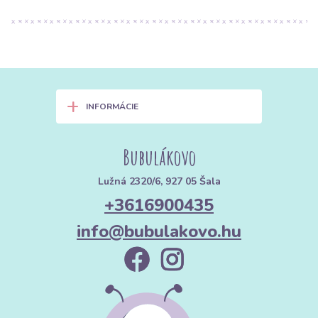
+
INFORMÁCIE
Bubulákovo
Lužná 2320/6, 927 05 Šala
+3616900435
info@bubulakovo.hu