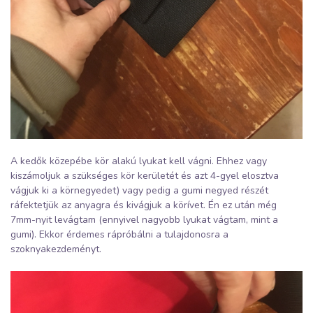
A kedők közepébe kör alakú lyukat kell vágni. Ehhez vagy
kiszámoljuk a szükséges kör kerületét és azt 4-gyel elosztva
vágjuk ki a körnegyedet) vagy pedig a gumi negyed részét
ráfektetjük az anyagra és kivágjuk a körívet. Én ez után még
7mm-nyit levágtam (ennyivel nagyobb lyukat vágtam, mint a
gumi). Ekkor érdemes rápróbálni a tulajdonosra a
szoknyakezdeményt.