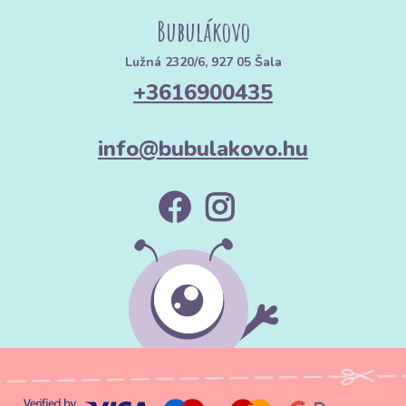
Bubulákovo
Lužná 2320/6, 927 05 Šala
+3616900435
info@bubulakovo.hu