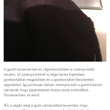
A gumit összevarrtam és rágombostűztem a szoknya többi
részére. (A szoknya körívét is négy részre hajtottam,
gombostűkkel megjelöltem és a gombostűket illesztettem
egymáshoz. Így pontosan láttam, mennyire kell a gumit húznom
varrásnál, hogy egyenletesen húzza össze a kendőket.
Összevarrtam, és kész!
(Én a végén még a gumi varrásszéleit levarrtam, hogy