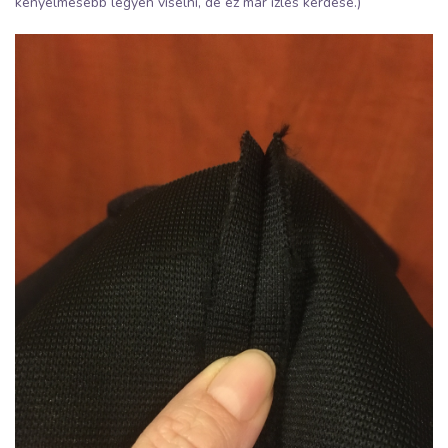
kényelmesebb legyen viselni, de ez már ízlés kérdése.)