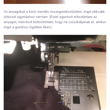
Az anyagokat a körív mentén összegombostűztem, majd cikkcakk
öltéssel egymáshoz varrtam. (Ezzel egyrészt eltisztáztam az
anyagot, másrészt biztosítottam, hogy ne csúszkáljanak el, amikor
majd a gumihoz rögzítem őket.)