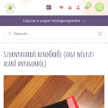
0
Lépj be a szuper hűségprogramba
Szoknyavarrás kendőkből (vagy négyzet
alakú anyagokból)