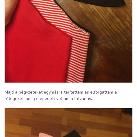
Majd a négyzeteket egymásra terítettem és elforgattam a
rétegeket, amíg elégedett voltam a látvánnyal.