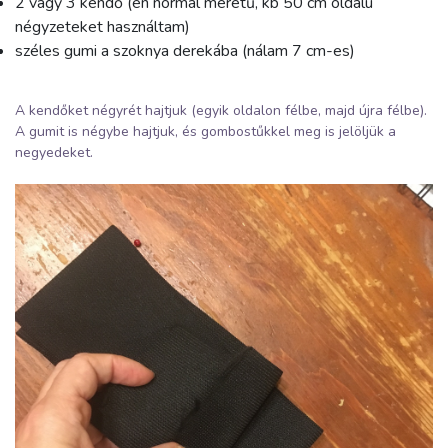
2 vagy 3 kendő (én normál méretű, kb 50 cm oldalú
négyzeteket használtam)
széles gumi a szoknya derekába (nálam 7 cm-es)
A kendőket négyrét hajtjuk (egyik oldalon félbe, majd újra félbe).
A gumit is négybe hajtjuk, és gombostűkkel meg is jelöljük a
negyedeket.