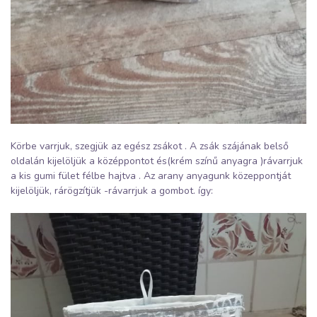
Körbe varrjuk, szegjük az egész zsákot . A zsák szájának belső
oldalán kijelöljük a középpontot és(krém színű anyagra )rávarrjuk
a kis gumi fület félbe hajtva . Az arany anyagunk közeppontját
kijelöljük, rárögzítjük -rávarrjuk a gombot. így: