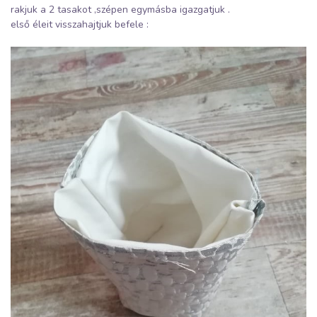
rakjuk a 2 tasakot ,szépen egymásba igazgatjuk .
első éleit visszahajtjuk befele :