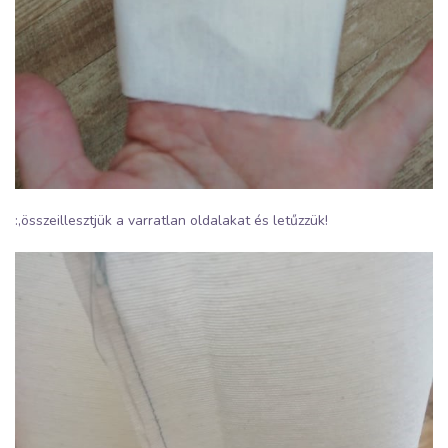
:,összeillesztjük a varratlan oldalakat és letűzzük!