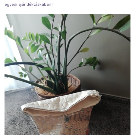
egyedi ajándéktáskában !