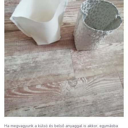
Ha megvagyunk a külsö és belső anyaggal is akkor, egymásba