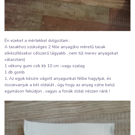
Én ezeket a mértekkel dolgoztam :
A tasakhoz szükséges 2 féle anyag(kis méretű tasak
elkészítésekor célszerű lágyabb , nem túl merev anyagokat
választani)
1 vékony gumi csík kb 10 cm –vagy szalag
1 db gomb
1, Az egyik készre vágott anyagunkat félbe hagytjuk, és
összevarrjuk a két oldalát , úgy hogy az anyag színe belül
egymáson feküdjön , vagyis a fonák oldal nézzen ránk !