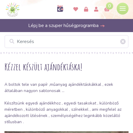
0
Lépj be a szuper hűségprogramba
Kézzel készült ajándéktáska!
A boltok tele van papír ,műanyag ajándéktáskákkal , ezek
általában nagyon sablonosak …
Készítsünk egyedi ajándékhoz , egyedi tasakokat , különböző
méretben , különböző anyagokkal , színekkel , ami megfelel az
ajándékozott ízlésének , személyiségéhez leginkább közelálló
stílusban .